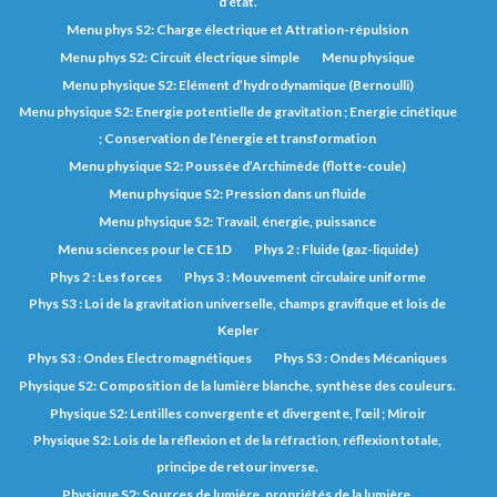
d’état.
Menu phys S2: Charge électrique et Attration-répulsion
Menu phys S2: Circuit électrique simple
Menu physique
Menu physique S2: Elément d’hydrodynamique (Bernoulli)
Menu physique S2: Energie potentielle de gravitation ; Energie cinétique
; Conservation de l’énergie et transformation
Menu physique S2: Poussée d’Archimède (flotte-coule)
Menu physique S2: Pression dans un fluide
Menu physique S2: Travail, énergie, puissance
Menu sciences pour le CE1D
Phys 2 : Fluide (gaz-liquide)
Phys 2 : Les forces
Phys 3 : Mouvement circulaire uniforme
Phys S3 : Loi de la gravitation universelle, champs gravifique et lois de
Kepler
Phys S3 : Ondes Electromagnétiques
Phys S3 : Ondes Mécaniques
Physique S2: Composition de la lumière blanche, synthèse des couleurs.
Physique S2: Lentilles convergente et divergente, l’œil ; Miroir
Physique S2: Lois de la réflexion et de la réfraction, réflexion totale,
principe de retour inverse.
Physique S2: Sources de lumière, propriétés de la lumière.