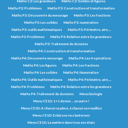
Maths C2: Les grandeurs
Maths C2: Solides et figures
Maths P2: Problèmes
Maths P3: Construction et transformation
Maths P3: Découverte du mesurage
Maths P3: Les fractions
Maths P3: Les solides
Maths P3: numération
Maths P3: outils mathématiques
Maths P3: Périmètre, aire,...
Maths P3: Problèmes
Maths P3: Relation entre les grandeurs
Maths P3: Traitement de données
Maths P4: Construction et transformation
Maths P4: Découverte mesurage
Maths P4: Les 4 opérations
Maths P4: Les figures
Maths P4: Les fractions
Maths P4: Les solides
Maths P4: Numération
Maths P4: Outils mathématiques
Maths P4: Périmètre, aire,...
Maths P4: Problèmes
Maths P4: Relation entre les grandeurs
Maths P4: Traitement de données
Menu biologie
Menu CE1D: 1+1 donne … un autre !
Menu CE1D: A chacun sa place, à chacun son maillon
Menu CE1D: Eclairons nos lanternes
Menu CE1D: La matière dans tous ses états