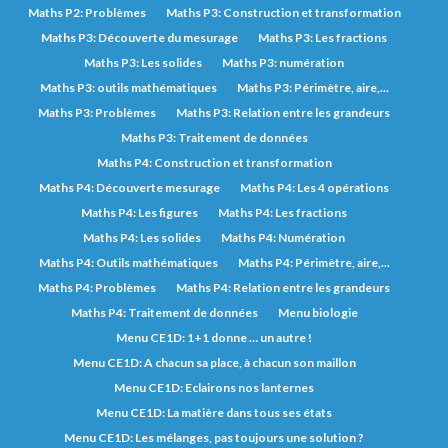
Maths P2: Problèmes
Maths P3: Construction et transformation
Maths P3: Découverte du mesurage
Maths P3: Les fractions
Maths P3: Les solides
Maths P3: numération
Maths P3: outils mathématiques
Maths P3: Périmètre, aire,...
Maths P3: Problèmes
Maths P3: Relation entre les grandeurs
Maths P3: Traitement de données
Maths P4: Construction et transformation
Maths P4: Découverte mesurage
Maths P4: Les 4 opérations
Maths P4: Les figures
Maths P4: Les fractions
Maths P4: Les solides
Maths P4: Numération
Maths P4: Outils mathématiques
Maths P4: Périmètre, aire,...
Maths P4: Problèmes
Maths P4: Relation entre les grandeurs
Maths P4: Traitement de données
Menu biologie
Menu CE1D: 1+1 donne … un autre !
Menu CE1D: A chacun sa place, à chacun son maillon
Menu CE1D: Eclairons nos lanternes
Menu CE1D: La matière dans tous ses états
Menu CE1D: Les mélanges, pas toujours une solution ?