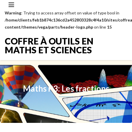
Warning
: Trying to access array offset on value of type bool in
/home/clients/feb1b874c136cd2a452803328c4f4a10/sites/coffrea
content/themes/vega/parts/header-logo.php
on line
15
COFFRE À OUTILS EN
MATHS ET SCIENCES
Maths P3: Les fractions