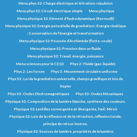
Menu phys S2: Charge électrique et Attration-répulsion
Menu phys S2: Circuit électrique simple
Menu physique
Menu physique S2: Elément d’hydrodynamique (Bernoulli)
Menu physique S2: Energie potentielle de gravitation ; Energie cinétique
; Conservation de l’énergie et transformation
Menu physique S2: Poussée d’Archimède (flotte-coule)
Menu physique S2: Pression dans un fluide
Menu physique S2: Travail, énergie, puissance
Menu sciences pour le CE1D
Phys 2 : Fluide (gaz-liquide)
Phys 2 : Les forces
Phys 3 : Mouvement circulaire uniforme
Phys S3 : Loi de la gravitation universelle, champs gravifique et lois de
Kepler
Phys S3 : Ondes Electromagnétiques
Phys S3 : Ondes Mécaniques
Physique S2: Composition de la lumière blanche, synthèse des couleurs.
Physique S2: Lentilles convergente et divergente, l’œil ; Miroir
Physique S2: Lois de la réflexion et de la réfraction, réflexion totale,
principe de retour inverse.
Physique S2: Sources de lumière, propriétés de la lumière.