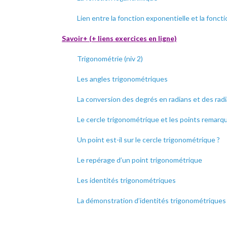
Lien entre la fonction exponentielle et la fonct
Savoir+ (+ liens exercices en ligne)
Trigonométrie (niv 2)
Les angles trigonométriques
La conversion des degrés en radians et des rad
Le cercle trigonométrique et les points remarq
Un point est-il sur le cercle trigonométrique ?
Le repérage d’un point trigonométrique
Les identités trigonométriques
La démonstration d’identités trigonométriques