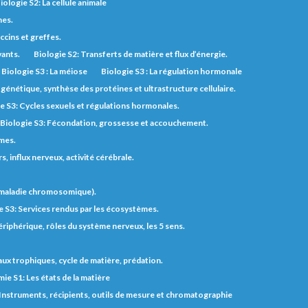
iologie S2: La cellule animale
nes.
ccins et greffes.
vants.
Biologie S2: Transferts de matière et flux d’énergie.
Biologie S3 : La méiose
Biologie S3 : La régulation hormonale
génétique, synthèse des protéines et ultrastructure cellulaire.
e S3: Cycles sexuels et régulations hormonales.
Biologie S3: Fécondation, grossesse et accouchement.
èmes.
 influx nerveux, activité cérébrale.
t maladie chromosomique).
e S3: Services rendus par les écosystèmes.
riphérique, rôles du système nerveux, les 5 sens.
eaux trophiques, cycle de matière, prédation.
ie S1: Les états de la matière
 Instruments, récipients, outils de mesure et chromatographie