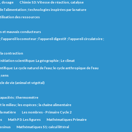
s, dosage
Chimie S3: Vitesse de réaction, catalyse
e l’alimentation ; technologies inspirées par la nature
utilisation des ressources
 bons et mauvais conducteurs
l’appareil locomoteur ; l’appareil digestif ; l’appareil circulatoire ;
et la contraction
Initiation scientifique: La géographie ; Le climat
ntifique: Le cycle naturel de l’eau; le cycle anthropique de l’eau
q sens
cle de vie (animal et végétal)
s capacités ; thermomètre
t le milieu ; les espèces ; la chaîne alimentaire
 la matière
Les nombres - Primaire Cycle 2
ns
Math P3: Les figures
Mathématiques Primaire
cosinus
Mathématiques S1: calcul littéral