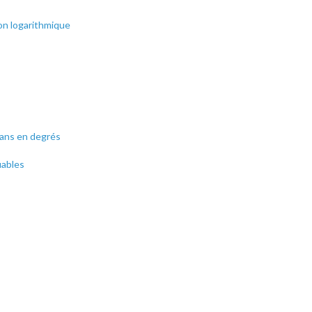
ion logarithmique
ians en degrés
uables