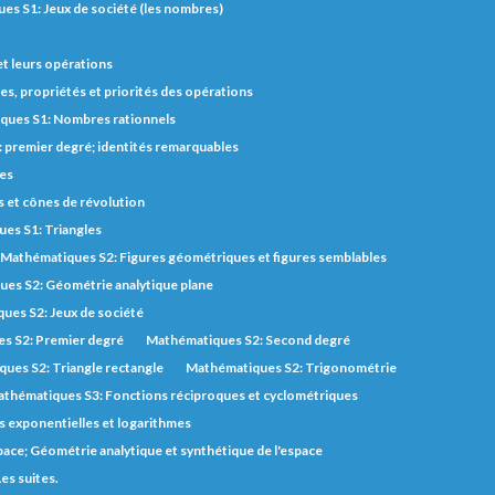
es S1: Jeux de société (les nombres)
et leurs opérations
s, propriétés et priorités des opérations
ques S1: Nombres rationnels
 premier degré; identités remarquables
des
s et cônes de révolution
es S1: Triangles
Mathématiques S2: Figures géométriques et figures semblables
es S2: Géométrie analytique plane
ues S2: Jeux de société
s S2: Premier degré
Mathématiques S2: Second degré
ues S2: Triangle rectangle
Mathématiques S2: Trigonométrie
thématiques S3: Fonctions réciproques et cyclométriques
 exponentielles et logarithmes
pace; Géométrie analytique et synthétique de l'espace
es suites.