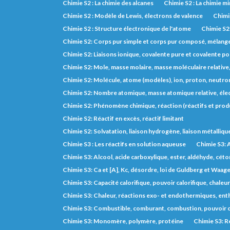
Chimie S2 : La chimie des alcanes
Chimie S2 : La chimie m
Chimie S2 : Modèle de Lewis, électrons de valence
Chimie
Chimie S2 : Structure électronique de l'atome
Chimie S2
Chimie S2: Corps pur simple et corps pur composé, mélange, 
Chimie S2: Liaisons ionique, covalente pure et covalente po
Chimie S2: Mole, masse molaire, masse moléculaire relative
Chimie S2: Molécule, atome (modèles), ion, proton, neutron
Chimie S2: Nombre atomique, masse atomique relative, éle
Chimie S2: Phénomène chimique, réaction (réactifs et prod
Chimie S2: Réactif en excès, réactif limitant
Chimie S2: Solvatation, liaison hydrogène, liaison métalliqu
Chimie S3 : Les réactifs en solution aqueuse
Chimie S3: A
Chimie S3: Alcool, acide carboxylique, ester, aldéhyde, cét
Chimie S3: Ca et [A], Kc, désordre, loi de Guldberg et Waage,
Chimie S3: Capacité calorifique, pouvoir calorifique, chaleu
Chimie S3: Chaleur, réactions exo- et endothermiques, entha
Chimie S3: Combustible, comburant, combustion, pouvoir c
Chimie S3: Monomère, polymère, protéine
Chimie S3: R