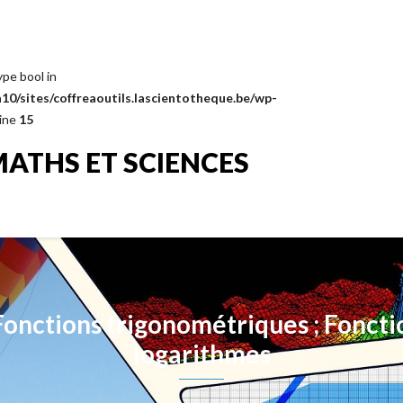
ype bool in
0/sites/coffreaoutils.lascientotheque.be/wp-
line
15
MATHS ET SCIENCES
onctions trigonométriques ; Fonctio
logarithmes