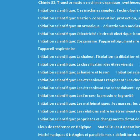
Chimie S3: Transformation en chimie organique , synthèse
Initiation scientifique: Ces machines simples ; Technologie d
Initiation scientifique: Gestion, conservation, protection, 
Initiation scientifique: Informatique – éducation aux médias
Initiation scientifique: L’électricité : le circuit électrique;
Initiation scientifique: L’organisme : l’appareil tégumentaire ; 
l’appareil respiratoire
Initiation scientifique: La chaleur : l’isolation ; la dilatation 
Initiation scientifique: La classification des êtres vivants
Initiation scientifique: La lumière et le son
Initiation scie
Initiation scientifique: Les êtres vivants réagissent : Les cin
Initiation scientifique: Les êtres vivants se reproduisent ; cy
Initiation scientifique: Les forces ; la pression ; la gravité
Initiation scientifique: Les mathématiques : les masses ; le
Initiation scientifique: Les relations entre les êtres vivants e
Initiation scientifique: propriétés et changements d’état de
Lieux de référence en Belgique
Math P3: Les 4 opératio
Mathématiques S1: Angles et parallélismes + définition du 