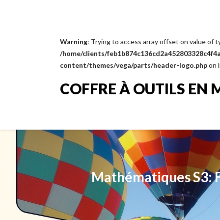
Warning
: Trying to access array offset on value of t
/home/clients/feb1b874c136cd2a452803328c4f4a1
content/themes/vega/parts/header-logo.php
on 
COFFRE À OUTILS EN 
Mathématiques S3: F