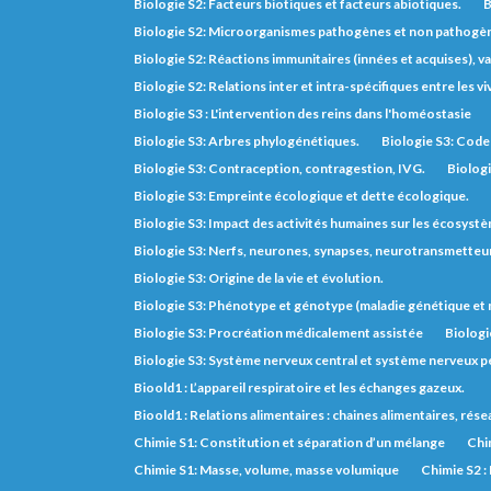
Biologie S2: Facteurs biotiques et facteurs abiotiques.
B
Biologie S2: Microorganismes pathogènes et non pathogè
Biologie S2: Réactions immunitaires (innées et acquises), va
Biologie S2: Relations inter et intra-spécifiques entre les vi
Biologie S3 : L'intervention des reins dans l'homéostasie
Biologie S3: Arbres phylogénétiques.
Biologie S3: Code 
Biologie S3: Contraception, contragestion, IVG.
Biologi
Biologie S3: Empreinte écologique et dette écologique.
Biologie S3: Impact des activités humaines sur les écosyst
Biologie S3: Nerfs, neurones, synapses, neurotransmetteurs,
Biologie S3: Origine de la vie et évolution.
Biologie S3: Phénotype et génotype (maladie génétique e
Biologie S3: Procréation médicalement assistée
Biologi
Biologie S3: Système nerveux central et système nerveux pé
Bioold1 : L’appareil respiratoire et les échanges gazeux.
Bioold1 : Relations alimentaires : chaines alimentaires, rés
Chimie S1: Constitution et séparation d’un mélange
Chim
Chimie S1: Masse, volume, masse volumique
Chimie S2 :