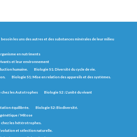
nt besoin les uns des autres et des substances minérales de leur milieu
'organisme en nutriments
 vivants et leur environnement
duction humaine.
Biologie S1: Diversité du cycle de vie.
ion.
Biologie S1: Mise en relation des appareils et des systèmes.
ie chez les Autotrophes
Biologie S2 : L'unité du vivant
tation équilibrée.
Biologie S2: Biodiversité.
n génétique / Mitose
e chez les hétérotrophes.
Évolution et sélection naturelle.