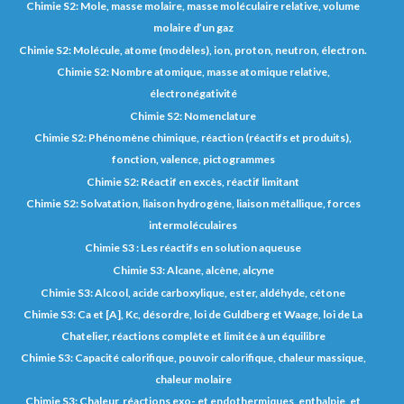
Chimie S2: Mole, masse molaire, masse moléculaire relative, volume
molaire d’un gaz
Chimie S2: Molécule, atome (modèles), ion, proton, neutron, électron.
Chimie S2: Nombre atomique, masse atomique relative,
électronégativité
Chimie S2: Nomenclature
Chimie S2: Phénomène chimique, réaction (réactifs et produits),
fonction, valence, pictogrammes
Chimie S2: Réactif en excès, réactif limitant
Chimie S2: Solvatation, liaison hydrogène, liaison métallique, forces
intermoléculaires
Chimie S3 : Les réactifs en solution aqueuse
Chimie S3: Alcane, alcène, alcyne
Chimie S3: Alcool, acide carboxylique, ester, aldéhyde, cétone
Chimie S3: Ca et [A], Kc, désordre, loi de Guldberg et Waage, loi de La
Chatelier, réactions complète et limitée à un équilibre
Chimie S3: Capacité calorifique, pouvoir calorifique, chaleur massique,
chaleur molaire
Chimie S3: Chaleur, réactions exo- et endothermiques, enthalpie, et