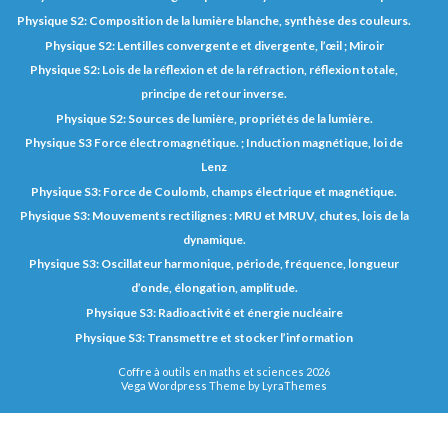
Physique S2: Composition de la lumière blanche, synthèse des couleurs.
Physique S2: Lentilles convergente et divergente, l’œil ; Miroir
Physique S2: Lois de la réflexion et de la réfraction, réflexion totale,
principe de retour inverse.
Physique S2: Sources de lumière, propriétés de la lumière.
Physique S3 Force électromagnétique. ; Induction magnétique, loi de
Lenz
Physique S3: Force de Coulomb, champs électrique et magnétique.
Physique S3: Mouvements rectilignes : MRU et MRUV, chutes, lois de la
dynamique.
Physique S3: Oscillateur harmonique, période, fréquence, longueur
d’onde, élongation, amplitude.
Physique S3: Radioactivité et énergie nucléaire
Physique S3: Transmettre et stocker l’information
Coffre à outils en maths et sciences 2026
Vega Wordpress Theme by
LyraThemes