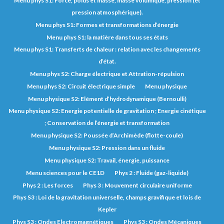
Menu phys S1: Force, poids et masse, masse volumique, pression (et
pression atmosphérique).
Menu phys S1: Formes et transformations d’énergie
Menu phys S1: la matière dans tous ses états
Menu phys S1: Transferts de chaleur : relation avec les changements
d’état.
Menu phys S2: Charge électrique et Attration-répulsion
Menu phys S2: Circuit électrique simple
Menu physique
Menu physique S2: Elément d’hydrodynamique (Bernoulli)
Menu physique S2: Energie potentielle de gravitation ; Energie cinétique
; Conservation de l’énergie et transformation
Menu physique S2: Poussée d’Archimède (flotte-coule)
Menu physique S2: Pression dans un fluide
Menu physique S2: Travail, énergie, puissance
Menu sciences pour le CE1D
Phys 2 : Fluide (gaz-liquide)
Phys 2 : Les forces
Phys 3 : Mouvement circulaire uniforme
Phys S3 : Loi de la gravitation universelle, champs gravifique et lois de
Kepler
Phys S3 : Ondes Electromagnétiques
Phys S3 : Ondes Mécaniques