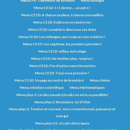
Maths P4: Traitement de données
Menu biologie
Menu CE1D: 1+1 donne … un autre !
Menu CE1D: A chacun sa place, à chacun son maillon
Menu CE1D: Eclairons nos lanternes
Menu CE1D: La matière dans tous ses états
Menu CE1D: Les mélanges, pas toujours une solution ?
Menu CE1D: Les végétaux, les premiers pionniers
Menu CE1D: milieu, mot piège
Menu CE1D: Ne ventilez plus, respirez !
Menu CE1D: Pas d’action sans interaction
Menu CE1D: Tous sous pression ?
Menu CE1D: Voyage au centre de la matière
Menu chimie
Menu Initiation scientifique
Menu Mathématiques
Menu phys 2: Loi des nœuds (circuits en série ou parallèle)
Menu phys 2: Résistance, loi d’Ohm
Menu phys 2: Tension et courant, sens conventionnel, puissance et
énergie
Menu phys S1: circuits électriques