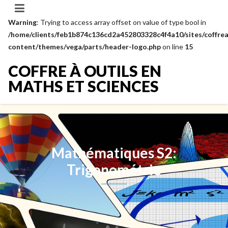
Warning
: Trying to access array offset on value of type bool in
/home/clients/feb1b874c136cd2a452803328c4f4a10/sites/coffrea
content/themes/vega/parts/header-logo.php
on line
15
COFFRE À OUTILS EN
MATHS ET SCIENCES
Mathématiques S2:
Trigonométrie