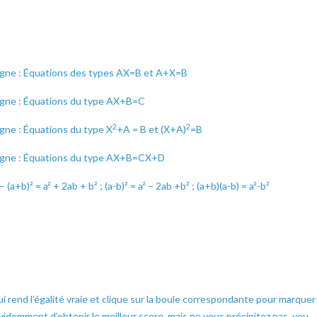
 ligne : Équations des types AX=B et A+X=B
 ligne : Équations du type AX+B=C
2
2
igne : Équations du type X
+A = B et (X+A)
=B
n ligne : Équations du type AX+B=CX+D
a+b)² = a² + 2ab + b² ; (a-b)² = a² – 2ab +b² ; (a+b)(a-b) = a²-b²
ui rend l’égalité vraie et clique sur la boule correspondante pour marquer
videmment d’obtenir le meilleur score, mais ne vous précipitez pas, vou