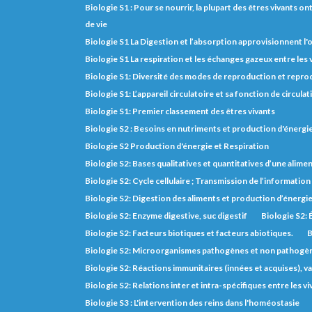
Biologie S1 : Pour se nourrir, la plupart des êtres vivants o
de vie
Biologie S1 La Digestion et l’absorption approvisionnent l
Biologie S1 La respiration et les échanges gazeux entre les
Biologie S1: Diversité des modes de reproduction et repro
Biologie S1: L’appareil circulatoire et sa fonction de circulat
Biologie S1: Premier classement des êtres vivants
Biologie S2 : Besoins en nutriments et production d'énerg
Biologie S2 Production d'énergie et Respiration
Biologie S2: Bases qualitatives et quantitatives d’une alimen
Biologie S2: Cycle cellulaire ; Transmission de l’informatio
Biologie S2: Digestion des aliments et production d’énergi
Biologie S2: Enzyme digestive, suc digestif
Biologie S2: 
Biologie S2: Facteurs biotiques et facteurs abiotiques.
B
Biologie S2: Microorganismes pathogènes et non pathogè
Biologie S2: Réactions immunitaires (innées et acquises), va
Biologie S2: Relations inter et intra-spécifiques entre les vi
Biologie S3 : L'intervention des reins dans l'homéostasie