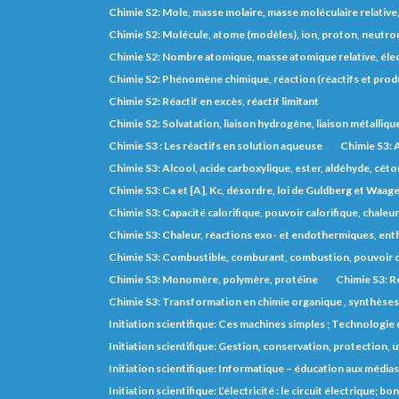
Chimie S2: Mole, masse molaire, masse moléculaire relative
Chimie S2: Molécule, atome (modèles), ion, proton, neutron
Chimie S2: Nombre atomique, masse atomique relative, éle
Chimie S2: Phénomène chimique, réaction (réactifs et prod
Chimie S2: Réactif en excès, réactif limitant
Chimie S2: Solvatation, liaison hydrogène, liaison métalliqu
Chimie S3 : Les réactifs en solution aqueuse
Chimie S3: A
Chimie S3: Alcool, acide carboxylique, ester, aldéhyde, cét
Chimie S3: Ca et [A], Kc, désordre, loi de Guldberg et Waage,
Chimie S3: Capacité calorifique, pouvoir calorifique, chaleu
Chimie S3: Chaleur, réactions exo- et endothermiques, entha
Chimie S3: Combustible, comburant, combustion, pouvoir c
Chimie S3: Monomère, polymère, protéine
Chimie S3: R
Chimie S3: Transformation en chimie organique , synthèse
Initiation scientifique: Ces machines simples ; Technologie d
Initiation scientifique: Gestion, conservation, protection, 
Initiation scientifique: Informatique – éducation aux médias
Initiation scientifique: L’électricité : le circuit électrique;