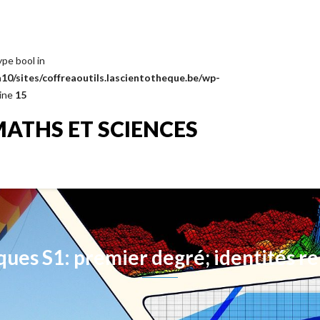
ype bool in
0/sites/coffreaoutils.lascientotheque.be/wp-
line
15
MATHS ET SCIENCES
ues S1: premier degré; identités r