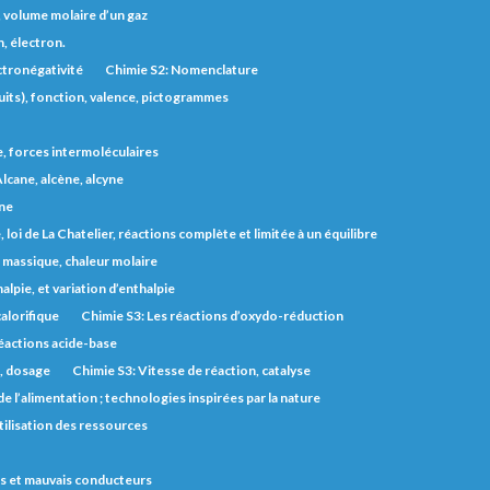
, volume molaire d’un gaz
, électron.
ctronégativité
Chimie S2: Nomenclature
uits), fonction, valence, pictogrammes
e, forces intermoléculaires
lcane, alcène, alcyne
one
 loi de La Chatelier, réactions complète et limitée à un équilibre
r massique, chaleur molaire
lpie, et variation d’enthalpie
alorifique
Chimie S3: Les réactions d’oxydo-réduction
éactions acide-base
s, dosage
Chimie S3: Vitesse de réaction, catalyse
e l’alimentation ; technologies inspirées par la nature
utilisation des ressources
 bons et mauvais conducteurs