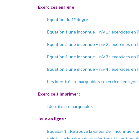
Exercices en ligne
e
Equation du 1
degré
Equation à une inconnue – niv 1 : exercices en
Equation à une inconnue – niv 2 : exercices en
Equation à une inconnue – niv 3 : exercices en l
Equation à une inconnue – niv 4 : exercices e
Les identités remarquables : exercices en ligne – (
Exercice à imprimer :
Identités remarquables
Jeux en ligne :
Equaball 1 : Retrouve la valeur de l’inconnue x q
points. Le jeu dure deux minutes et le but est é