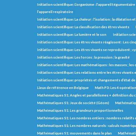
Initiation scientifique: L’organisme : l’appareil tégumentaire ; 
l’appareil respiratoire
Initiation scientifique: La chaleur : l’isolation ; la dilatation 
Initiation scientifique: La classification des êtres vivants
Initiation scientifique: La lumière et le son
Initiation scie
Initiation scientifique: Les êtres vivants réagissent : Les cin
Initiation scientifique: Les êtres vivants se reproduisent ; cy
Initiation scientifique: Les forces ; la pression ; la gravité
Initiation scientifique: Les mathématiques : les masses ; le
Initiation scientifique: Les relations entre les êtres vivants e
Initiation scientifique: propriétés et changements d’état de
Lieux de référence en Belgique
Math P3: Les 4 opératio
Mathématiques S1: Angles et parallélismes + définition du 
Mathématiques S1: Jeux de société (Géom)
Mathématiqu
Mathématiques S1: Les grandeurs proportionnelles
Mathématiques S1: Les nombres entiers : nombres relatifs 
Mathématiques S1: Les nombres naturels : calculs numérique
Mathématiques S1: mouvements dans le plan
Mathémati