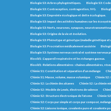
Biologie S3: Arbres phylogénétiques.
Biologie S3: Code 
Biologie S3: Contraception, contragestion, IVG.
Biologi
Biologie S3: Empreinte écologique et dette écologique.
Biologie S3: Impact des activités humaines sur les écosyst
Biologie S3: Nerfs, neurones, synapses, neurotransmetteurs,
Biologie S3: Origine de la vie et évolution.
Biologie S3: Phénotype et génotype (maladie génétique e
Biologie S3: Procréation médicalement assistée
Biologi
Biologie S3: Système nerveux central et système nerveux pé
Bioold1 : L’appareil respiratoire et les échanges gazeux.
Bioold1 : Relations alimentaires : chaines alimentaires, rés
Chimie S1: Constitution et séparation d’un mélange
Chim
Chimie S1: Masse, volume, masse volumique
Chimie S2 :
Chimie S2 : La chimie des alcanes
Chimie S2 : La chimie m
Chimie S2 : Modèle de Lewis, électrons de valence
Chimie
Chimie S2 : Structure électronique de l'atome
Chimie S2
Chimie S2: Corps pur simple et corps pur composé, mélange, 
Chimie S2: Liaisons ionique, covalente pure et covalente po