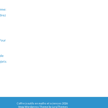
même:
drez
Pour
 de
bjets
Coffre à outils en maths et sciences 2026
Vega Wordpress Theme by
LyraThemes