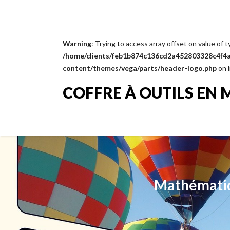
Warning
: Trying to access array offset on value of t
/home/clients/feb1b874c136cd2a452803328c4f4a1
content/themes/vega/parts/header-logo.php
on 
COFFRE À OUTILS EN 
Mathématiq