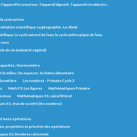
l’appareil locomoteur ; l’appareil digestif ; l’appareil circulatoire ;
et la contraction
Initiation scientifique: La géographie ; Le climat
ntifique: Le cycle naturel de l’eau; le cycle anthropique de l’eau
q sens
cle de vie (animal et végétal)
s capacités ; thermomètre
t le milieu ; les espèces ; la chaîne alimentaire
 la matière
Les nombres - Primaire Cycle 2
ns
Math P3: Les figures
Mathématiques Primaire
cosinus
Mathématiques S1: calcul littéral
es S1: Jeux de société (les nombres)
et leurs opérations
s, propriétés et priorités des opérations
ques S1: Nombres rationnels