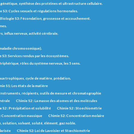
génétique, synthèse des protéines et ultrastructure cellulaire.
e S3: Cycles sexuels et régulations hormonales.
Biologie S3: Fécondation, grossesse et accouchement.
èmes.
 influx nerveux, activité cérébrale.
t maladie chromosomique).
e S3: Services rendus par les écosystèmes.
riphérique, rôles du système nerveux, les 5 sens.
eaux trophiques, cycle de matière, prédation.
ie S1: Les états de la matière
 Instruments, récipients, outils de mesure et chromatographie
inérale
Chimie S2 : La masse des atomes et des molécules
 S2 : Précipitation et solubilité
Chimie S2 : Stoechiométrie
: Concentration massique
Chimie S2: Concentration molaire
solution, solvant, soluté, élément, gaz noble.
larisée
Chimie S2: Loi de Lavoisier et Stœchiométrie