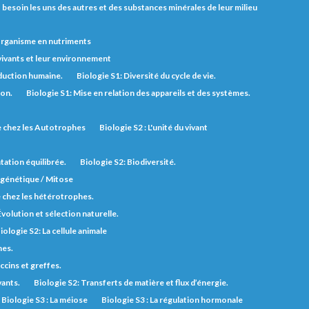
nt besoin les uns des autres et des substances minérales de leur milieu
'organisme en nutriments
 vivants et leur environnement
duction humaine.
Biologie S1: Diversité du cycle de vie.
ion.
Biologie S1: Mise en relation des appareils et des systèmes.
ie chez les Autotrophes
Biologie S2 : L'unité du vivant
tation équilibrée.
Biologie S2: Biodiversité.
n génétique / Mitose
e chez les hétérotrophes.
Évolution et sélection naturelle.
iologie S2: La cellule animale
nes.
ccins et greffes.
vants.
Biologie S2: Transferts de matière et flux d’énergie.
Biologie S3 : La méiose
Biologie S3 : La régulation hormonale