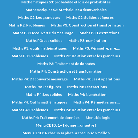
Mathématiques S3: probabilité et lois de probabilités
Mathématiques S3: Statistiques à deux variables
Maths C2: Les grandeurs
Maths C2: Solides et figures
Maths P2: Problèmes
Maths P3: Construction et transformation
Maths P3: Découverte du mesurage
Maths P3: Les fractions
Maths P3: Les solides
Maths P3: numération
Maths P3: outils mathématiques
Maths P3: Périmètre, aire,...
Maths P3: Problèmes
Maths P3: Relation entre les grandeurs
Maths P3: Traitement de données
Maths P4: Construction et transformation
Maths P4: Découverte mesurage
Maths P4: Les 4 opérations
Maths P4: Les figures
Maths P4: Les fractions
Maths P4: Les solides
Maths P4: Numération
Maths P4: Outils mathématiques
Maths P4: Périmètre, aire,...
Maths P4: Problèmes
Maths P4: Relation entre les grandeurs
Maths P4: Traitement de données
Menu biologie
Menu CE1D: 1+1 donne … un autre !
Menu CE1D: A chacun sa place, à chacun son maillon