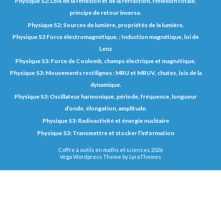
Physique S2: Lois de la réflexion et de la réfraction, réflexion totale,
principe de retour inverse.
Physique S2: Sources de lumière, propriétés de la lumière.
Physique S3 Force électromagnétique. ; Induction magnétique, loi de
Lenz
Physique S3: Force de Coulomb, champs électrique et magnétique.
Physique S3: Mouvements rectilignes : MRU et MRUV, chutes, lois de la
dynamique.
Physique S3: Oscillateur harmonique, période, fréquence, longueur
d’onde, élongation, amplitude.
Physique S3: Radioactivité et énergie nucléaire
Physique S3: Transmettre et stocker l’information
Coffre à outils en maths et sciences 2026
Vega Wordpress Theme by
LyraThemes