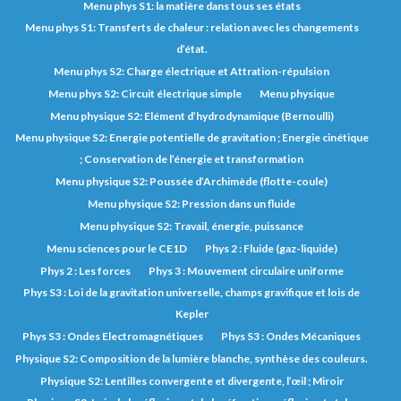
Menu phys S1: la matière dans tous ses états
Menu phys S1: Transferts de chaleur : relation avec les changements
d’état.
Menu phys S2: Charge électrique et Attration-répulsion
Menu phys S2: Circuit électrique simple
Menu physique
Menu physique S2: Elément d’hydrodynamique (Bernoulli)
Menu physique S2: Energie potentielle de gravitation ; Energie cinétique
; Conservation de l’énergie et transformation
Menu physique S2: Poussée d’Archimède (flotte-coule)
Menu physique S2: Pression dans un fluide
Menu physique S2: Travail, énergie, puissance
Menu sciences pour le CE1D
Phys 2 : Fluide (gaz-liquide)
Phys 2 : Les forces
Phys 3 : Mouvement circulaire uniforme
Phys S3 : Loi de la gravitation universelle, champs gravifique et lois de
Kepler
Phys S3 : Ondes Electromagnétiques
Phys S3 : Ondes Mécaniques
Physique S2: Composition de la lumière blanche, synthèse des couleurs.
Physique S2: Lentilles convergente et divergente, l’œil ; Miroir