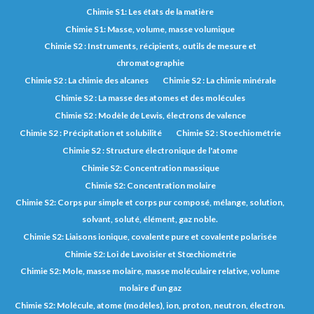
Chimie S1: Les états de la matière
Chimie S1: Masse, volume, masse volumique
Chimie S2 : Instruments, récipients, outils de mesure et
chromatographie
Chimie S2 : La chimie des alcanes
Chimie S2 : La chimie minérale
Chimie S2 : La masse des atomes et des molécules
Chimie S2 : Modèle de Lewis, électrons de valence
Chimie S2 : Précipitation et solubilité
Chimie S2 : Stoechiométrie
Chimie S2 : Structure électronique de l'atome
Chimie S2: Concentration massique
Chimie S2: Concentration molaire
Chimie S2: Corps pur simple et corps pur composé, mélange, solution,
solvant, soluté, élément, gaz noble.
Chimie S2: Liaisons ionique, covalente pure et covalente polarisée
Chimie S2: Loi de Lavoisier et Stœchiométrie
Chimie S2: Mole, masse molaire, masse moléculaire relative, volume
molaire d’un gaz
Chimie S2: Molécule, atome (modèles), ion, proton, neutron, électron.