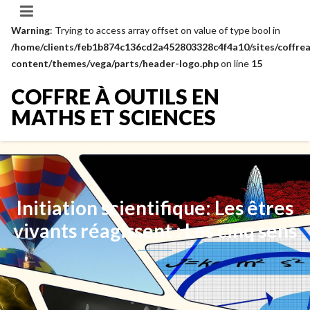
Warning
: Trying to access array offset on value of type bool in
/home/clients/feb1b874c136cd2a452803328c4f4a10/sites/coffrea
content/themes/vega/parts/header-logo.php
on line
15
COFFRE À OUTILS EN
MATHS ET SCIENCES
Initiation scientifique: Les êtres
vivants réagissent : Les cinq sens