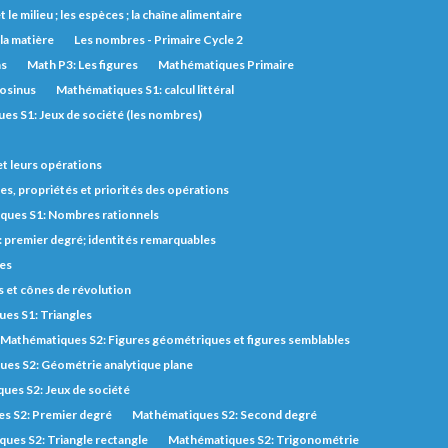
t le milieu ; les espèces ; la chaîne alimentaire
 la matière
Les nombres - Primaire Cycle 2
ns
Math P3: Les figures
Mathématiques Primaire
cosinus
Mathématiques S1: calcul littéral
es S1: Jeux de société (les nombres)
et leurs opérations
s, propriétés et priorités des opérations
ques S1: Nombres rationnels
 premier degré; identités remarquables
des
s et cônes de révolution
es S1: Triangles
Mathématiques S2: Figures géométriques et figures semblables
es S2: Géométrie analytique plane
ues S2: Jeux de société
s S2: Premier degré
Mathématiques S2: Second degré
ues S2: Triangle rectangle
Mathématiques S2: Trigonométrie