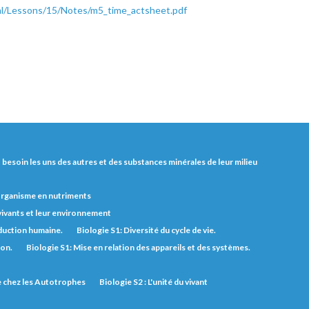
ml/Lessons/15/Notes/m5_time_actsheet.pdf
nt besoin les uns des autres et des substances minérales de leur milieu
'organisme en nutriments
 vivants et leur environnement
duction humaine.
Biologie S1: Diversité du cycle de vie.
ion.
Biologie S1: Mise en relation des appareils et des systèmes.
ie chez les Autotrophes
Biologie S2 : L'unité du vivant