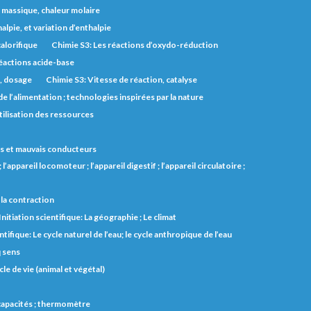
r massique, chaleur molaire
lpie, et variation d’enthalpie
alorifique
Chimie S3: Les réactions d’oxydo-réduction
éactions acide-base
s, dosage
Chimie S3: Vitesse de réaction, catalyse
e l’alimentation ; technologies inspirées par la nature
utilisation des ressources
 bons et mauvais conducteurs
l’appareil locomoteur ; l’appareil digestif ; l’appareil circulatoire ;
et la contraction
Initiation scientifique: La géographie ; Le climat
ntifique: Le cycle naturel de l’eau; le cycle anthropique de l’eau
q sens
cle de vie (animal et végétal)
s capacités ; thermomètre