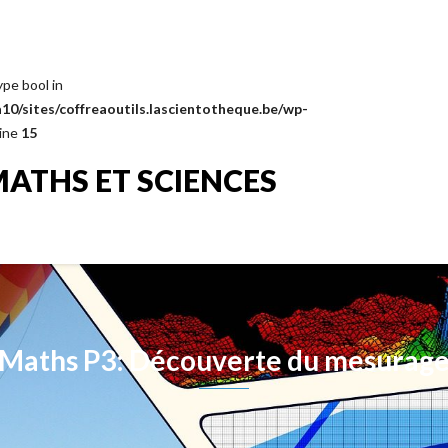
ype bool in
0/sites/coffreaoutils.lascientotheque.be/wp-
line
15
MATHS ET SCIENCES
Maths P3: Découverte du mesurag