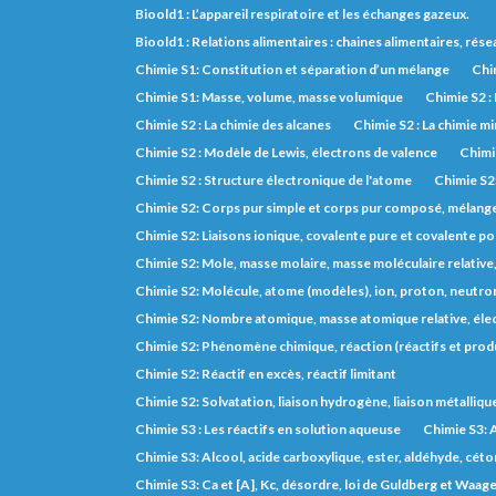
Bioold1 : L’appareil respiratoire et les échanges gazeux.
Bioold1 : Relations alimentaires : chaines alimentaires, rés
Chimie S1: Constitution et séparation d’un mélange
Chim
Chimie S1: Masse, volume, masse volumique
Chimie S2 :
Chimie S2 : La chimie des alcanes
Chimie S2 : La chimie m
Chimie S2 : Modèle de Lewis, électrons de valence
Chimie
Chimie S2 : Structure électronique de l'atome
Chimie S2
Chimie S2: Corps pur simple et corps pur composé, mélange, 
Chimie S2: Liaisons ionique, covalente pure et covalente po
Chimie S2: Mole, masse molaire, masse moléculaire relative
Chimie S2: Molécule, atome (modèles), ion, proton, neutron
Chimie S2: Nombre atomique, masse atomique relative, éle
Chimie S2: Phénomène chimique, réaction (réactifs et prod
Chimie S2: Réactif en excès, réactif limitant
Chimie S2: Solvatation, liaison hydrogène, liaison métalliqu
Chimie S3 : Les réactifs en solution aqueuse
Chimie S3: A
Chimie S3: Alcool, acide carboxylique, ester, aldéhyde, cét
Chimie S3: Ca et [A], Kc, désordre, loi de Guldberg et Waage,