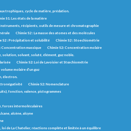
eaux trophiques, cycle de matière, prédation.
ie S1: Les états de la matière
 Instruments, récipients, outils de mesure et chromatographie
inérale
Chimie S2 : La masse des atomes et des molécules
 S2 : Précipitation et solubilité
Chimie S2 : Stoechiométrie
: Concentration massique
Chimie S2: Concentration molaire
solution, solvant, soluté, élément, gaz noble.
larisée
Chimie S2: Loi de Lavoisier et Stœchiométrie
, volume molaire d’un gaz
, électron.
ctronégativité
Chimie S2: Nomenclature
uits), fonction, valence, pictogrammes
e, forces intermoléculaires
lcane, alcène, alcyne
one
 loi de La Chatelier, réactions complète et limitée à un équilibre