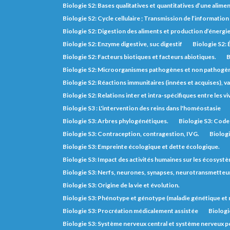
Biologie S2: Bases qualitatives et quantitatives d’une alimen
Biologie S2: Cycle cellulaire ; Transmission de l’informatio
Biologie S2: Digestion des aliments et production d’énergi
Biologie S2: Enzyme digestive, suc digestif
Biologie S2: 
Biologie S2: Facteurs biotiques et facteurs abiotiques.
B
Biologie S2: Microorganismes pathogènes et non pathogè
Biologie S2: Réactions immunitaires (innées et acquises), va
Biologie S2: Relations inter et intra-spécifiques entre les vi
Biologie S3 : L'intervention des reins dans l'homéostasie
Biologie S3: Arbres phylogénétiques.
Biologie S3: Code 
Biologie S3: Contraception, contragestion, IVG.
Biologi
Biologie S3: Empreinte écologique et dette écologique.
Biologie S3: Impact des activités humaines sur les écosyst
Biologie S3: Nerfs, neurones, synapses, neurotransmetteurs,
Biologie S3: Origine de la vie et évolution.
Biologie S3: Phénotype et génotype (maladie génétique e
Biologie S3: Procréation médicalement assistée
Biologi
Biologie S3: Système nerveux central et système nerveux pé