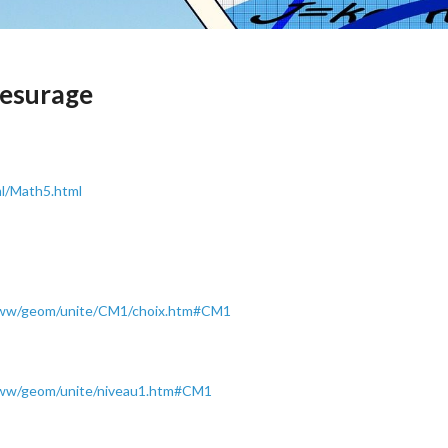
mesurage
ml/Math5.html
www/geom/unite/CM1/choix.htm#CM1
www/geom/unite/niveau1.htm#CM1