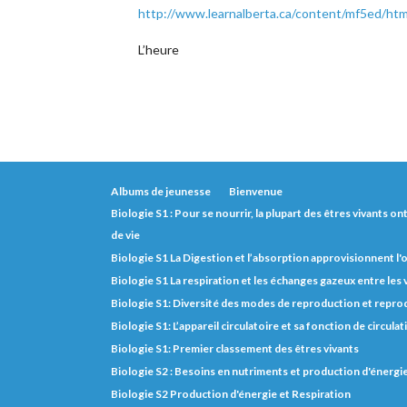
http://www.learnalberta.ca/content/mf5ed/ht
L’heure
Albums de jeunesse
Bienvenue
Biologie S1 : Pour se nourrir, la plupart des êtres vivants o
de vie
Biologie S1 La Digestion et l’absorption approvisionnent l
Biologie S1 La respiration et les échanges gazeux entre les
Biologie S1: Diversité des modes de reproduction et repro
Biologie S1: L’appareil circulatoire et sa fonction de circulat
Biologie S1: Premier classement des êtres vivants
Biologie S2 : Besoins en nutriments et production d'énerg
Biologie S2 Production d'énergie et Respiration