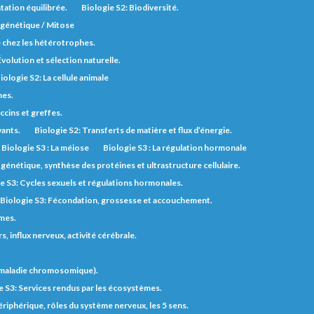
tation équilibrée.
Biologie S2: Biodiversité.
n génétique / Mitose
e chez les hétérotrophes.
Évolution et sélection naturelle.
iologie S2: La cellule animale
nes.
ccins et greffes.
vants.
Biologie S2: Transferts de matière et flux d’énergie.
Biologie S3 : La méiose
Biologie S3 : La régulation hormonale
génétique, synthèse des protéines et ultrastructure cellulaire.
e S3: Cycles sexuels et régulations hormonales.
Biologie S3: Fécondation, grossesse et accouchement.
èmes.
 influx nerveux, activité cérébrale.
t maladie chromosomique).
e S3: Services rendus par les écosystèmes.
riphérique, rôles du système nerveux, les 5 sens.