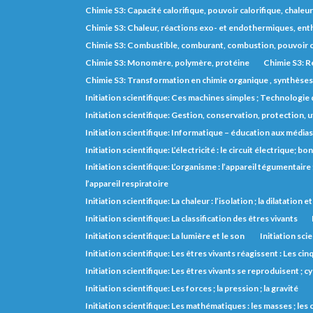
Chimie S3: Capacité calorifique, pouvoir calorifique, chaleu
Chimie S3: Chaleur, réactions exo- et endothermiques, entha
Chimie S3: Combustible, comburant, combustion, pouvoir c
Chimie S3: Monomère, polymère, protéine
Chimie S3: R
Chimie S3: Transformation en chimie organique , synthèse
Initiation scientifique: Ces machines simples ; Technologie d
Initiation scientifique: Gestion, conservation, protection, 
Initiation scientifique: Informatique – éducation aux médias
Initiation scientifique: L’électricité : le circuit électrique;
Initiation scientifique: L’organisme : l’appareil tégumentaire ; 
l’appareil respiratoire
Initiation scientifique: La chaleur : l’isolation ; la dilatation 
Initiation scientifique: La classification des êtres vivants
Initiation scientifique: La lumière et le son
Initiation scie
Initiation scientifique: Les êtres vivants réagissent : Les cin
Initiation scientifique: Les êtres vivants se reproduisent ; cy
Initiation scientifique: Les forces ; la pression ; la gravité
Initiation scientifique: Les mathématiques : les masses ; le