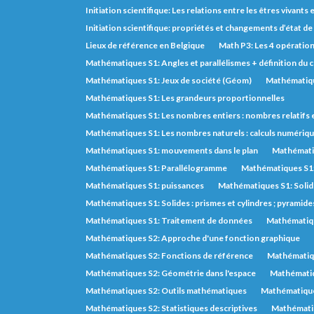
Initiation scientifique: Les relations entre les êtres vivants e
Initiation scientifique: propriétés et changements d’état de
Lieux de référence en Belgique
Math P3: Les 4 opératio
Mathématiques S1: Angles et parallélismes + définition du 
Mathématiques S1: Jeux de société (Géom)
Mathématiqu
Mathématiques S1: Les grandeurs proportionnelles
Mathématiques S1: Les nombres entiers : nombres relatifs 
Mathématiques S1: Les nombres naturels : calculs numérique
Mathématiques S1: mouvements dans le plan
Mathémati
Mathématiques S1: Parallélogramme
Mathématiques S1:
Mathématiques S1: puissances
Mathématiques S1: Soli
Mathématiques S1: Solides : prismes et cylindres ; pyramide
Mathématiques S1: Traitement de données
Mathématiqu
Mathématiques S2: Approche d'une fonction graphique
Mathématiques S2: Fonctions de référence
Mathématiqu
Mathématiques S2: Géométrie dans l'espace
Mathématiq
Mathématiques S2: Outils mathématiques
Mathématique
Mathématiques S2: Statistiques descriptives
Mathématiq