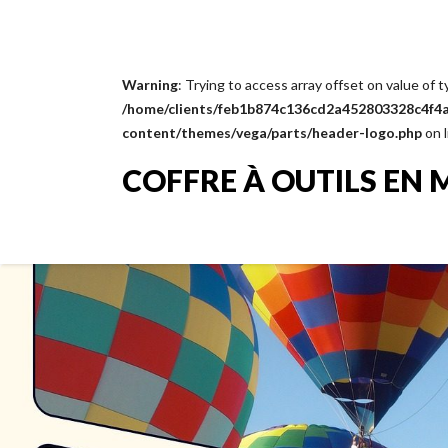
Warning
: Trying to access array offset on value of t
/home/clients/feb1b874c136cd2a452803328c4f4a1
content/themes/vega/parts/header-logo.php
on 
COFFRE À OUTILS EN 