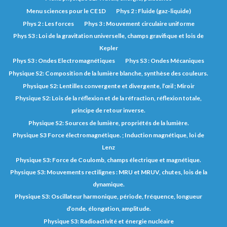
Menu sciences pour le CE1D
Phys 2 : Fluide (gaz-liquide)
Phys 2 : Les forces
Phys 3 : Mouvement circulaire uniforme
Phys S3 : Loi de la gravitation universelle, champs gravifique et lois de
Kepler
Phys S3 : Ondes Electromagnétiques
Phys S3 : Ondes Mécaniques
Physique S2: Composition de la lumière blanche, synthèse des couleurs.
Physique S2: Lentilles convergente et divergente, l’œil ; Miroir
Physique S2: Lois de la réflexion et de la réfraction, réflexion totale,
principe de retour inverse.
Physique S2: Sources de lumière, propriétés de la lumière.
Physique S3 Force électromagnétique. ; Induction magnétique, loi de
Lenz
Physique S3: Force de Coulomb, champs électrique et magnétique.
Physique S3: Mouvements rectilignes : MRU et MRUV, chutes, lois de la
dynamique.
Physique S3: Oscillateur harmonique, période, fréquence, longueur
d’onde, élongation, amplitude.
Physique S3: Radioactivité et énergie nucléaire