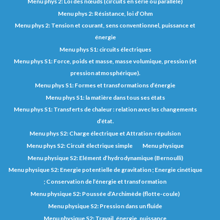
Menu phys 2: Loi des nœuds (circuits en série ou parallèle)
Menu phys 2: Résistance, loi d’Ohm
Menu phys 2: Tension et courant, sens conventionnel, puissance et
énergie
Menu phys S1: circuits électriques
Menu phys S1: Force, poids et masse, masse volumique, pression (et
pression atmosphérique).
Menu phys S1: Formes et transformations d’énergie
Menu phys S1: la matière dans tous ses états
Menu phys S1: Transferts de chaleur : relation avec les changements
d’état.
Menu phys S2: Charge électrique et Attration-répulsion
Menu phys S2: Circuit électrique simple
Menu physique
Menu physique S2: Elément d’hydrodynamique (Bernoulli)
Menu physique S2: Energie potentielle de gravitation ; Energie cinétique
; Conservation de l’énergie et transformation
Menu physique S2: Poussée d’Archimède (flotte-coule)
Menu physique S2: Pression dans un fluide
Menu physique S2: Travail, énergie, puissance