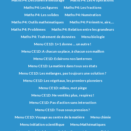
Maths P4: Découverte mesurage
Maths P4: Les 4 opérations
Maths P4: Les figures
Maths P4: Les fractions
Maths P4: Les solides
Maths P4: Numération
Maths P4: Outils mathématiques
Maths P4: Périmètre, aire,...
Maths P4: Problèmes
Maths P4: Relation entre les grandeurs
Maths P4: Traitement de données
Menu biologie
Menu CE1D: 1+1 donne … un autre !
Menu CE1D: A chacun sa place, à chacun son maillon
Menu CE1D: Eclairons nos lanternes
Menu CE1D: La matière dans tous ses états
Menu CE1D: Les mélanges, pas toujours une solution ?
Menu CE1D: Les végétaux, les premiers pionniers
Menu CE1D: milieu, mot piège
Menu CE1D: Ne ventilez plus, respirez !
Menu CE1D: Pas d’action sans interaction
Menu CE1D: Tous sous pression ?
Menu CE1D: Voyage au centre de la matière
Menu chimie
Menu Initiation scientifique
Menu Mathématiques