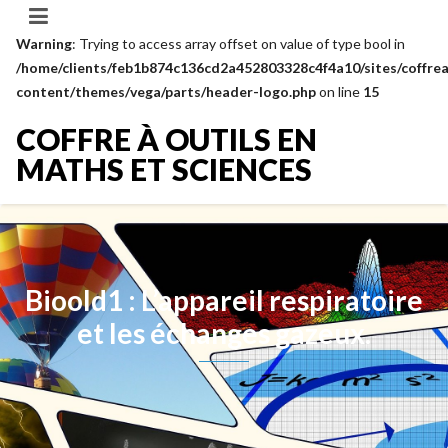
Warning
: Trying to access array offset on value of type bool in
/home/clients/feb1b874c136cd2a452803328c4f4a10/sites/coffrea
content/themes/vega/parts/header-logo.php
on line
15
COFFRE À OUTILS EN
MATHS ET SCIENCES
Bioold1 : L’appareil respiratoire
et les échanges gazeux.