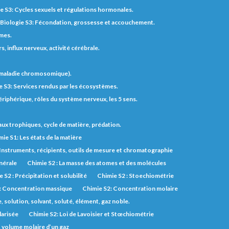
e S3: Cycles sexuels et régulations hormonales.
Biologie S3: Fécondation, grossesse et accouchement.
èmes.
 influx nerveux, activité cérébrale.
t maladie chromosomique).
e S3: Services rendus par les écosystèmes.
riphérique, rôles du système nerveux, les 5 sens.
eaux trophiques, cycle de matière, prédation.
ie S1: Les états de la matière
 Instruments, récipients, outils de mesure et chromatographie
inérale
Chimie S2 : La masse des atomes et des molécules
 S2 : Précipitation et solubilité
Chimie S2 : Stoechiométrie
: Concentration massique
Chimie S2: Concentration molaire
solution, solvant, soluté, élément, gaz noble.
larisée
Chimie S2: Loi de Lavoisier et Stœchiométrie
, volume molaire d’un gaz