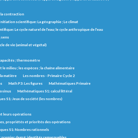
et la contraction
Initiation scientifique: La géographie ; Le climat
ntifique: Le cycle naturel de l’eau; le cycle anthropique de l’eau
q sens
cle de vie (animal et végétal)
s capacités ; thermomètre
t le milieu ; les espèces ; la chaîne alimentaire
 la matière
Les nombres - Primaire Cycle 2
ns
Math P3: Les figures
Mathématiques Primaire
cosinus
Mathématiques S1: calcul littéral
es S1: Jeux de société (les nombres)
et leurs opérations
s, propriétés et priorités des opérations
ques S1: Nombres rationnels
 premier degré; identités remarquables