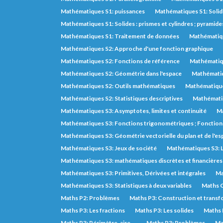
Mathématiques S1: puissances
Mathématiques S1: Soli
Mathématiques S1: Solides : prismes et cylindres ; pyramide
Mathématiques S1: Traitement de données
Mathématiqu
Mathématiques S2: Approche d'une fonction graphique
Mathématiques S2: Fonctions de référence
Mathématiqu
Mathématiques S2: Géométrie dans l'espace
Mathématiq
Mathématiques S2: Outils mathématiques
Mathématique
Mathématiques S2: Statistiques descriptives
Mathématiq
Mathématiques S3: Asymptotes, limites et continuité
Ma
Mathématiques S3: Fonctions trigonométriques ; Fonctions
Mathématiques S3: Géométrie vectorielle du plan et de l'es
Mathématiques S3: Jeux de société
Mathématiques S3: L
Mathématiques S3: mathématiques discrètes et financières
Mathématiques S3: Primitives, Dérivées et intégrales
Ma
Mathématiques S3: Statistiques à deux variables
Maths C
Maths P2: Problèmes
Maths P3: Construction et transf
Maths P3: Les fractions
Maths P3: Les solides
Maths 
Maths P3: Périmètre, aire,...
Maths P3: Problèmes
Ma