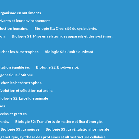
'organisme en nutriments
 vivants et leur environnement
duction humaine.
Biologie S1: Diversité du cycle de vie.
ion.
Biologie S1: Mise en relation des appareils et des systèmes.
ie chez les Autotrophes
Biologie S2 : L'unité du vivant
tation équilibrée.
Biologie S2: Biodiversité.
n génétique / Mitose
e chez les hétérotrophes.
Évolution et sélection naturelle.
iologie S2: La cellule animale
nes.
ccins et greffes.
vants.
Biologie S2: Transferts de matière et flux d’énergie.
Biologie S3 : La méiose
Biologie S3 : La régulation hormonale
génétique, synthèse des protéines et ultrastructure cellulaire.