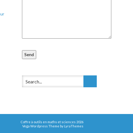
eur
Coffre à outils en maths et sciences 2026
Vega Wordpress Theme by
LyraThemes