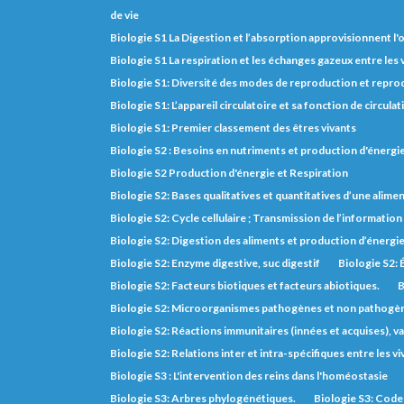
de vie
Biologie S1 La Digestion et l’absorption approvisionnent l
Biologie S1 La respiration et les échanges gazeux entre les
Biologie S1: Diversité des modes de reproduction et repro
Biologie S1: L’appareil circulatoire et sa fonction de circulat
Biologie S1: Premier classement des êtres vivants
Biologie S2 : Besoins en nutriments et production d'énerg
Biologie S2 Production d'énergie et Respiration
Biologie S2: Bases qualitatives et quantitatives d’une alimen
Biologie S2: Cycle cellulaire ; Transmission de l’informatio
Biologie S2: Digestion des aliments et production d’énergi
Biologie S2: Enzyme digestive, suc digestif
Biologie S2: 
Biologie S2: Facteurs biotiques et facteurs abiotiques.
B
Biologie S2: Microorganismes pathogènes et non pathogè
Biologie S2: Réactions immunitaires (innées et acquises), va
Biologie S2: Relations inter et intra-spécifiques entre les vi
Biologie S3 : L'intervention des reins dans l'homéostasie
Biologie S3: Arbres phylogénétiques.
Biologie S3: Code 