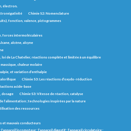
, électron.
ctronégativité
Chimie S2: Nomenclature
uits), fonction, valence, pictogrammes
e, forces intermoléculaires
lcane, alcène, alcyne
one
 loi de La Chatelier, réactions complète et limitée à un équilibre
r massique, chaleur molaire
lpie, et variation d’enthalpie
alorifique
Chimie S3: Les réactions d’oxydo-réduction
éactions acide-base
s, dosage
Chimie S3: Vitesse de réaction, catalyse
e l’alimentation ; technologies inspirées par la nature
utilisation des ressources
 bons et mauvais conducteurs
l’appareil locomoteur ; l’appareil digestif ; l’appareil circulatoire ;