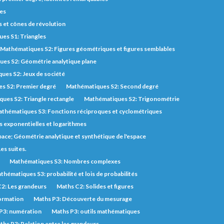
des
s et cônes de révolution
es S1: Triangles
Mathématiques S2: Figures géométriques et figures semblables
es S2: Géométrie analytique plane
ues S2: Jeux de société
s S2: Premier degré
Mathématiques S2: Second degré
ues S2: Triangle rectangle
Mathématiques S2: Trigonométrie
thématiques S3: Fonctions réciproques et cyclométriques
 exponentielles et logarithmes
pace; Géométrie analytique et synthétique de l'espace
es suites.
Mathématiques S3: Nombres complexes
thématiques S3: probabilité et lois de probabilités
2: Les grandeurs
Maths C2: Solides et figures
ormation
Maths P3: Découverte du mesurage
P3: numération
Maths P3: outils mathématiques
ths P3: Relation entre les grandeurs