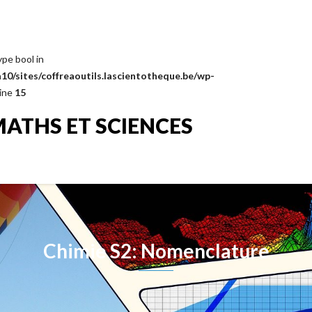
ype bool in
0/sites/coffreaoutils.lascientotheque.be/wp-
line
15
MATHS ET SCIENCES
Chimie S2: Nomenclature