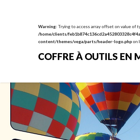
Warning
: Trying to access array offset on value of t
/home/clients/feb1b874c136cd2a452803328c4f4a1
content/themes/vega/parts/header-logo.php
on 
COFFRE À OUTILS EN 