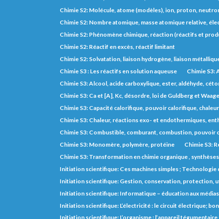
Chimie S2: Molécule, atome (modèles), ion, proton, neutron
Chimie S2: Nombre atomique, masse atomique relative, éle
Chimie S2: Phénomène chimique, réaction (réactifs et prod
Chimie S2: Réactif en excès, réactif limitant
Chimie S2: Solvatation, liaison hydrogène, liaison métalliqu
Chimie S3 : Les réactifs en solution aqueuse
Chimie S3: A
Chimie S3: Alcool, acide carboxylique, ester, aldéhyde, cét
Chimie S3: Ca et [A], Kc, désordre, loi de Guldberg et Waage,
Chimie S3: Capacité calorifique, pouvoir calorifique, chaleu
Chimie S3: Chaleur, réactions exo- et endothermiques, entha
Chimie S3: Combustible, comburant, combustion, pouvoir c
Chimie S3: Monomère, polymère, protéine
Chimie S3: R
Chimie S3: Transformation en chimie organique , synthèse
Initiation scientifique: Ces machines simples ; Technologie d
Initiation scientifique: Gestion, conservation, protection, 
Initiation scientifique: Informatique – éducation aux médias
Initiation scientifique: L’électricité : le circuit électrique;
Initiation scientifique: L’organisme : l’appareil tégumentaire ; 