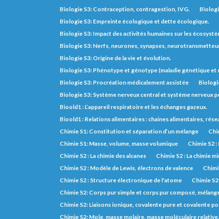
Biologie S3: Contraception, contragestion, IVG.
Biologi
Biologie S3: Empreinte écologique et dette écologique.
Biologie S3: Impact des activités humaines sur les écosyst
Biologie S3: Nerfs, neurones, synapses, neurotransmetteurs,
Biologie S3: Origine de la vie et évolution.
Biologie S3: Phénotype et génotype (maladie génétique e
Biologie S3: Procréation médicalement assistée
Biologi
Biologie S3: Système nerveux central et système nerveux pé
Bioold1 : L’appareil respiratoire et les échanges gazeux.
Bioold1 : Relations alimentaires : chaines alimentaires, rés
Chimie S1: Constitution et séparation d’un mélange
Chim
Chimie S1: Masse, volume, masse volumique
Chimie S2 :
Chimie S2 : La chimie des alcanes
Chimie S2 : La chimie m
Chimie S2 : Modèle de Lewis, électrons de valence
Chimie
Chimie S2 : Structure électronique de l'atome
Chimie S2
Chimie S2: Corps pur simple et corps pur composé, mélange, 
Chimie S2: Liaisons ionique, covalente pure et covalente po
Chimie S2: Mole, masse molaire, masse moléculaire relative