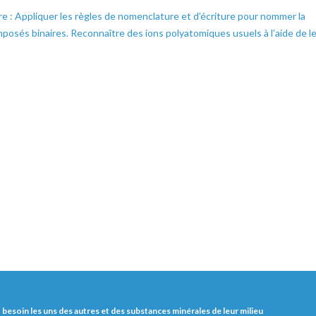
re : Appliquer les règles de nomenclature et d’écriture pour nommer la
mposés binaires. Reconnaître des ions polyatomiques usuels à l’aide de l
nt besoin les uns des autres et des substances minérales de leur milieu