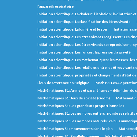
l’appareil respiratoire
Initiation scientifique: La chaleur : l’isolation ; la dilatation 
Initiation scientifique: La classification des êtres vivants
Initiation scientifique: La lumière et le son
Initiation scie
Initiation scientifique: Les êtres vivants réagissent : Les cin
Initiation scientifique: Les êtres vivants se reproduisent ; cy
Initiation scientifique: Les forces ; la pression ; la gravité
Initiation scientifique: Les mathématiques : les masses ; le
Initiation scientifique: Les relations entre les êtres vivants e
Initiation scientifique: propriétés et changements d’état de
Lieux de référence en Belgique
Math P3: Les 4 opératio
Mathématiques S1: Angles et parallélismes + définition du 
Mathématiques S1: Jeux de société (Géom)
Mathématiqu
Mathématiques S1: Les grandeurs proportionnelles
Mathématiques S1: Les nombres entiers : nombres relatifs 
Mathématiques S1: Les nombres naturels : calculs numérique
Mathématiques S1: mouvements dans le plan
Mathémati
Mathématiques S1: Parallélogramme
Mathématiques S1: