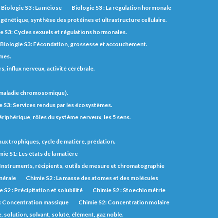
Biologie S3 : La méiose
Biologie S3 : La régulation hormonale
génétique, synthèse des protéines et ultrastructure cellulaire.
e S3: Cycles sexuels et régulations hormonales.
Biologie S3: Fécondation, grossesse et accouchement.
èmes.
 influx nerveux, activité cérébrale.
t maladie chromosomique).
e S3: Services rendus par les écosystèmes.
riphérique, rôles du système nerveux, les 5 sens.
eaux trophiques, cycle de matière, prédation.
ie S1: Les états de la matière
 Instruments, récipients, outils de mesure et chromatographie
inérale
Chimie S2 : La masse des atomes et des molécules
 S2 : Précipitation et solubilité
Chimie S2 : Stoechiométrie
: Concentration massique
Chimie S2: Concentration molaire
solution, solvant, soluté, élément, gaz noble.