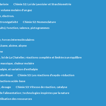
larisée
Chimie S2: Loi de Lavoisier et Stœchiométrie
, volume molaire d’un gaz
, électron.
ctronégativité
Chimie S2: Nomenclature
uits), fonction, valence, pictogrammes
e, forces intermoléculaires
lcane, alcène, alcyne
one
 loi de La Chatelier, réactions complète et limitée à un équilibre
r massique, chaleur molaire
lpie, et variation d’enthalpie
alorifique
Chimie S3: Les réactions d’oxydo-réduction
éactions acide-base
s, dosage
Chimie S3: Vitesse de réaction, catalyse
e l’alimentation ; technologies inspirées par la nature
utilisation des ressources