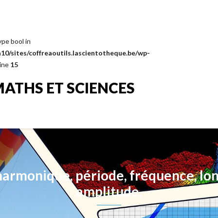
ype bool in
0/sites/coffreaoutils.lascientotheque.be/wp-
line
15
MATHS ET SCIENCES
harmonique, période, fréquence, lo
amplitude.