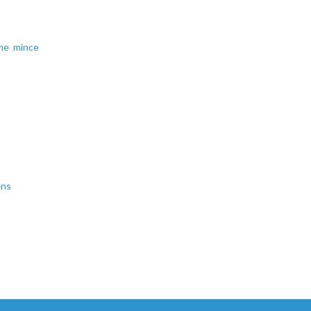
ame mince
ons