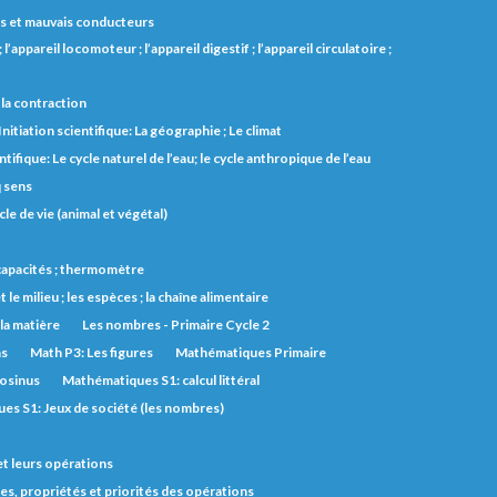
 bons et mauvais conducteurs
l’appareil locomoteur ; l’appareil digestif ; l’appareil circulatoire ;
et la contraction
Initiation scientifique: La géographie ; Le climat
ntifique: Le cycle naturel de l’eau; le cycle anthropique de l’eau
q sens
cle de vie (animal et végétal)
s capacités ; thermomètre
t le milieu ; les espèces ; la chaîne alimentaire
 la matière
Les nombres - Primaire Cycle 2
ns
Math P3: Les figures
Mathématiques Primaire
cosinus
Mathématiques S1: calcul littéral
es S1: Jeux de société (les nombres)
et leurs opérations
s, propriétés et priorités des opérations