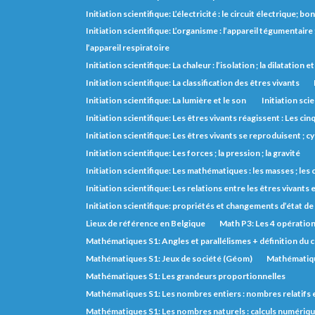
Initiation scientifique: L’électricité : le circuit électrique;
Initiation scientifique: L’organisme : l’appareil tégumentaire ; 
l’appareil respiratoire
Initiation scientifique: La chaleur : l’isolation ; la dilatation 
Initiation scientifique: La classification des êtres vivants
Initiation scientifique: La lumière et le son
Initiation scie
Initiation scientifique: Les êtres vivants réagissent : Les cin
Initiation scientifique: Les êtres vivants se reproduisent ; cy
Initiation scientifique: Les forces ; la pression ; la gravité
Initiation scientifique: Les mathématiques : les masses ; le
Initiation scientifique: Les relations entre les êtres vivants e
Initiation scientifique: propriétés et changements d’état de
Lieux de référence en Belgique
Math P3: Les 4 opératio
Mathématiques S1: Angles et parallélismes + définition du 
Mathématiques S1: Jeux de société (Géom)
Mathématiqu
Mathématiques S1: Les grandeurs proportionnelles
Mathématiques S1: Les nombres entiers : nombres relatifs 
Mathématiques S1: Les nombres naturels : calculs numérique