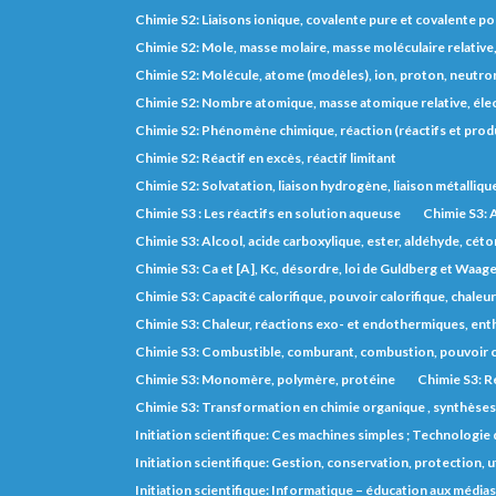
Chimie S2: Liaisons ionique, covalente pure et covalente po
Chimie S2: Mole, masse molaire, masse moléculaire relative
Chimie S2: Molécule, atome (modèles), ion, proton, neutron
Chimie S2: Nombre atomique, masse atomique relative, éle
Chimie S2: Phénomène chimique, réaction (réactifs et prod
Chimie S2: Réactif en excès, réactif limitant
Chimie S2: Solvatation, liaison hydrogène, liaison métalliqu
Chimie S3 : Les réactifs en solution aqueuse
Chimie S3: A
Chimie S3: Alcool, acide carboxylique, ester, aldéhyde, cét
Chimie S3: Ca et [A], Kc, désordre, loi de Guldberg et Waage,
Chimie S3: Capacité calorifique, pouvoir calorifique, chaleu
Chimie S3: Chaleur, réactions exo- et endothermiques, entha
Chimie S3: Combustible, comburant, combustion, pouvoir c
Chimie S3: Monomère, polymère, protéine
Chimie S3: R
Chimie S3: Transformation en chimie organique , synthèse
Initiation scientifique: Ces machines simples ; Technologie d
Initiation scientifique: Gestion, conservation, protection, 
Initiation scientifique: Informatique – éducation aux médias