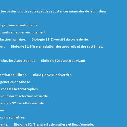
nt besoin les uns des autres et des substances minérales de leur milieu
'organisme en nutriments
 vivants et leur environnement
duction humaine.
Biologie S1: Diversité du cycle de vie.
ion.
Biologie S1: Mise en relation des appareils et des systèmes.
ie chez les Autotrophes
Biologie S2 : L'unité du vivant
tation équilibrée.
Biologie S2: Biodiversité.
n génétique / Mitose
e chez les hétérotrophes.
Évolution et sélection naturelle.
iologie S2: La cellule animale
nes.
ccins et greffes.
vants.
Biologie S2: Transferts de matière et flux d’énergie.