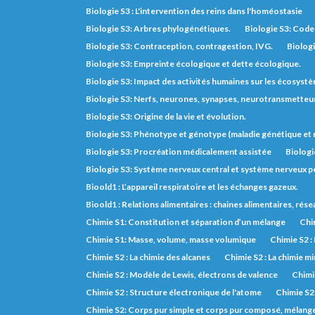
Biologie S3 : L'intervention des reins dans l'homéostasie
Biologie S3: Arbres phylogénétiques.
Biologie S3: Code 
Biologie S3: Contraception, contragestion, IVG.
Biologi
Biologie S3: Empreinte écologique et dette écologique.
Biologie S3: Impact des activités humaines sur les écosyst
Biologie S3: Nerfs, neurones, synapses, neurotransmetteurs,
Biologie S3: Origine de la vie et évolution.
Biologie S3: Phénotype et génotype (maladie génétique e
Biologie S3: Procréation médicalement assistée
Biologi
Biologie S3: Système nerveux central et système nerveux pé
Bioold1 : L’appareil respiratoire et les échanges gazeux.
Bioold1 : Relations alimentaires : chaines alimentaires, rés
Chimie S1: Constitution et séparation d’un mélange
Chim
Chimie S1: Masse, volume, masse volumique
Chimie S2 :
Chimie S2 : La chimie des alcanes
Chimie S2 : La chimie m
Chimie S2 : Modèle de Lewis, électrons de valence
Chimie
Chimie S2 : Structure électronique de l'atome
Chimie S2
Chimie S2: Corps pur simple et corps pur composé, mélange, 