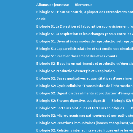
Albums de jeunesse
Bienvenue
Biologie S1 : Pour se nourrir, la plupart des êtres vivants o
de vie
Biologie S1 La Digestion et l’absorption approvisionnent l
Biologie S1 La respiration et les échanges gazeux entre les
Biologie S1: Diversité des modes de reproduction et repro
Biologie S1: L’appareil circulatoire et sa fonction de circulat
Biologie S1: Premier classement des êtres vivants
Biologie S2 : Besoins en nutriments et production d'énerg
Biologie S2 Production d'énergie et Respiration
Biologie S2: Bases qualitatives et quantitatives d’une alimen
Biologie S2: Cycle cellulaire ; Transmission de l’informatio
Biologie S2: Digestion des aliments et production d’énergi
Biologie S2: Enzyme digestive, suc digestif
Biologie S2: 
Biologie S2: Facteurs biotiques et facteurs abiotiques.
B
Biologie S2: Microorganismes pathogènes et non pathogè
Biologie S2: Réactions immunitaires (innées et acquises), va
Biologie S2: Relations inter et intra-spécifiques entre les vi