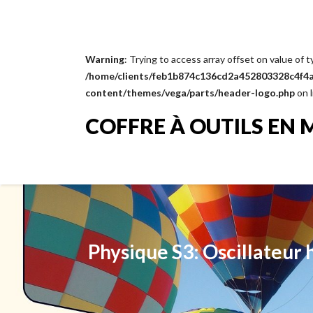
Warning
: Trying to access array offset on value of t
/home/clients/feb1b874c136cd2a452803328c4f4a1
content/themes/vega/parts/header-logo.php
on 
COFFRE À OUTILS EN 
Physique S3: Oscillateur 