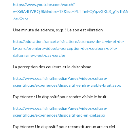
https://www.youtube.com/watch?
v=X6lA4DVBQJ8&index=18&list=PLTTmFQYqzvXKb3_g1y1hM
7xcC-r-z
Une minute de science, s.v.p. ! Le son est vibration
http://education.francetv.fr/matiere/sciences-de-la-vie-et-de-
la-terre/premiere/video/la-perception-des-couleurs-et-le-
daltonisme-c-est-pas-sorcier
La perception des couleurs et le daltonisme
http://www.cea.fr/multimedia/Pages/videos/culture-
scientifique/experiences/dispositif-rendre-visible-bruit.aspx
Expérience : Un dispositif pour rendre visible le bruit
http://www.cea.fr/multimedia/Pages/videos/culture-
scientifique/experiences/dispositif-arc-en-ciel.aspx
Expérience: Un dispositif pour reconstituer un arc en ciel