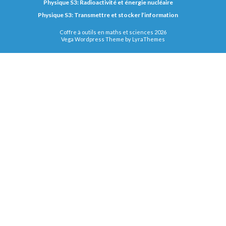
Physique S3: Radioactivité et énergie nucléaire
Physique S3: Transmettre et stocker l’information
Coffre à outils en maths et sciences 2026
Vega Wordpress Theme by
LyraThemes