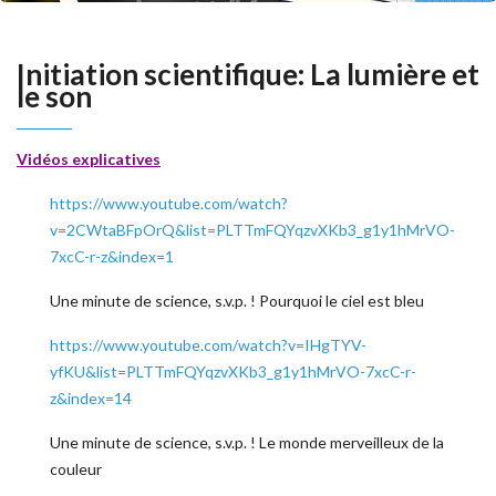
Initiation scientifique: La lumière et
le son
Vidéos explicatives
https://www.youtube.com/watch?
v=2CWtaBFpOrQ&list=PLTTmFQYqzvXKb3_g1y1hMrVO-
7xcC-r-z&index=1
Une minute de science, s.v.p. ! Pourquoi le ciel est bleu
https://www.youtube.com/watch?v=IHgTYV-
yfKU&list=PLTTmFQYqzvXKb3_g1y1hMrVO-7xcC-r-
z&index=14
Une minute de science, s.v.p. ! Le monde merveilleux de la
couleur