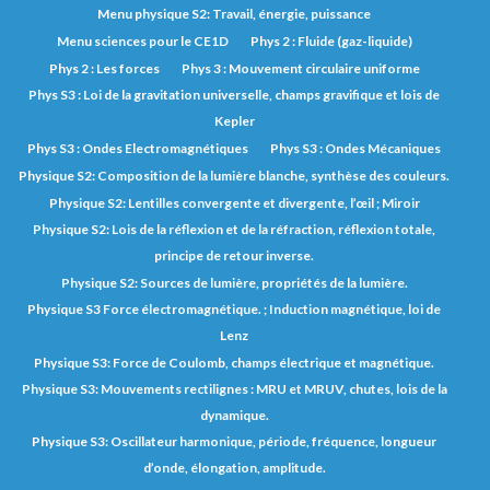
Menu physique S2: Travail, énergie, puissance
Menu sciences pour le CE1D
Phys 2 : Fluide (gaz-liquide)
Phys 2 : Les forces
Phys 3 : Mouvement circulaire uniforme
Phys S3 : Loi de la gravitation universelle, champs gravifique et lois de
Kepler
Phys S3 : Ondes Electromagnétiques
Phys S3 : Ondes Mécaniques
Physique S2: Composition de la lumière blanche, synthèse des couleurs.
Physique S2: Lentilles convergente et divergente, l’œil ; Miroir
Physique S2: Lois de la réflexion et de la réfraction, réflexion totale,
principe de retour inverse.
Physique S2: Sources de lumière, propriétés de la lumière.
Physique S3 Force électromagnétique. ; Induction magnétique, loi de
Lenz
Physique S3: Force de Coulomb, champs électrique et magnétique.
Physique S3: Mouvements rectilignes : MRU et MRUV, chutes, lois de la
dynamique.
Physique S3: Oscillateur harmonique, période, fréquence, longueur
d’onde, élongation, amplitude.