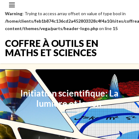
Warning
: Trying to access array offset on value of type bool in
/home/clients/feb1b874c136cd2a452803328c4f4a10/sites/coffrea
content/themes/vega/parts/header-logo.php
on line
15
COFFRE À OUTILS EN
MATHS ET SCIENCES
Initiation scientifique: La
lumière et le son