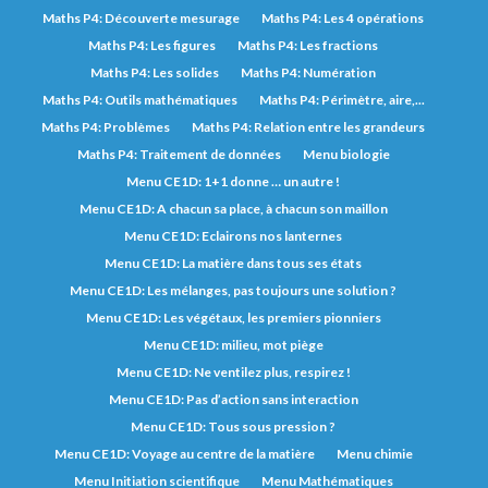
Maths P4: Découverte mesurage
Maths P4: Les 4 opérations
Maths P4: Les figures
Maths P4: Les fractions
Maths P4: Les solides
Maths P4: Numération
Maths P4: Outils mathématiques
Maths P4: Périmètre, aire,...
Maths P4: Problèmes
Maths P4: Relation entre les grandeurs
Maths P4: Traitement de données
Menu biologie
Menu CE1D: 1+1 donne … un autre !
Menu CE1D: A chacun sa place, à chacun son maillon
Menu CE1D: Eclairons nos lanternes
Menu CE1D: La matière dans tous ses états
Menu CE1D: Les mélanges, pas toujours une solution ?
Menu CE1D: Les végétaux, les premiers pionniers
Menu CE1D: milieu, mot piège
Menu CE1D: Ne ventilez plus, respirez !
Menu CE1D: Pas d’action sans interaction
Menu CE1D: Tous sous pression ?
Menu CE1D: Voyage au centre de la matière
Menu chimie
Menu Initiation scientifique
Menu Mathématiques