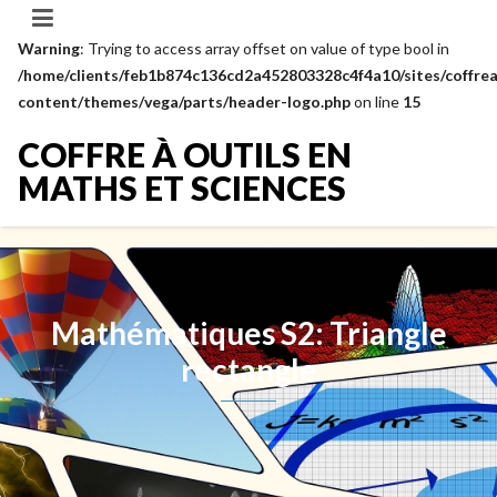
Warning
: Trying to access array offset on value of type bool in
/home/clients/feb1b874c136cd2a452803328c4f4a10/sites/coffrea
content/themes/vega/parts/header-logo.php
on line
15
COFFRE À OUTILS EN
MATHS ET SCIENCES
Mathématiques S2: Triangle
rectangle