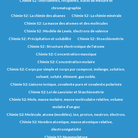
Chimie S2 : Instruments, récipients, outils de mesure et
chromatographie
Chimie S2 : La chimie des alcanes
Chimie S2 : La chimie minérale
Chimie S2 : La masse des atomes et des molécules
Chimie S2 : Modèle de Lewis, électrons de valence
Chimie S2 : Précipitation et solubilité
Chimie S2 : Stoechiométrie
Chimie S2 : Structure électronique de l'atome
Chimie S2: Concentration massique
Chimie S2: Concentration molaire
Chimie S2: Corps pur simple et corps pur composé, mélange, solution,
solvant, soluté, élément, gaz noble.
Chimie S2: Liaisons ionique, covalente pure et covalente polarisée
Chimie S2: Loi de Lavoisier et Stœchiométrie
Chimie S2: Mole, masse molaire, masse moléculaire relative, volume
molaire d’un gaz
Chimie S2: Molécule, atome (modèles), ion, proton, neutron, électron.
Chimie S2: Nombre atomique, masse atomique relative,
électronégativité
Chimie S2: Nomenclature