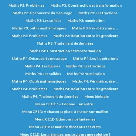
Maths P2: Problèmes
Maths P3: Construction et transformation
Maths P3: Découverte du mesurage
Maths P3: Les fractions
Maths P3: Les solides
Maths P3: numération
Maths P3: outils mathématiques
Maths P3: Périmètre, aire,...
Maths P3: Problèmes
Maths P3: Relation entre les grandeurs
Maths P3: Traitement de données
Maths P4: Construction et transformation
Maths P4: Découverte mesurage
Maths P4: Les 4 opérations
Maths P4: Les figures
Maths P4: Les fractions
Maths P4: Les solides
Maths P4: Numération
Maths P4: Outils mathématiques
Maths P4: Périmètre, aire,...
Maths P4: Problèmes
Maths P4: Relation entre les grandeurs
Maths P4: Traitement de données
Menu biologie
Menu CE1D: 1+1 donne … un autre !
Menu CE1D: A chacun sa place, à chacun son maillon
Menu CE1D: Eclairons nos lanternes
Menu CE1D: La matière dans tous ses états
Menu CE1D: Les mélanges, pas toujours une solution ?