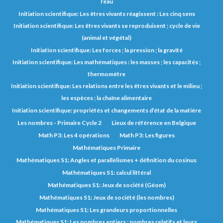
l’eau
Initiation scientifique: Les êtres vivants réagissent : Les cinq sens
Initiation scientifique: Les êtres vivants se reproduisent ; cycle de vie
(animal et végétal)
Initiation scientifique: Les forces ; la pression ; la gravité
Initiation scientifique: Les mathématiques : les masses ; les capacités ;
thermomètre
Initiation scientifique: Les relations entre les êtres vivants et le milieu ;
les espèces ; la chaîne alimentaire
Initiation scientifique: propriétés et changements d’état de la matière
Les nombres - Primaire Cycle 2
Lieux de référence en Belgique
Math P3: Les 4 opérations
Math P3: Les figures
Mathématiques Primaire
Mathématiques S1: Angles et parallélismes + définition du cosinus
Mathématiques S1: calcul littéral
Mathématiques S1: Jeux de société (Géom)
Mathématiques S1: Jeux de société (les nombres)
Mathématiques S1: Les grandeurs proportionnelles
Mathématiques S1: Les nombres entiers : nombres relatifs et leurs