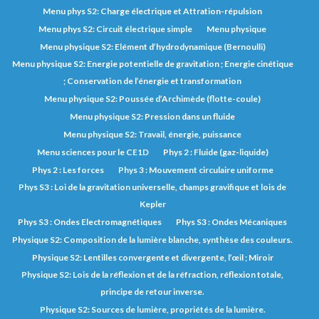
Menu phys S2: Charge électrique et Attration-répulsion
Menu phys S2: Circuit électrique simple
Menu physique
Menu physique S2: Elément d’hydrodynamique (Bernoulli)
Menu physique S2: Energie potentielle de gravitation ; Energie cinétique
; Conservation de l’énergie et transformation
Menu physique S2: Poussée d’Archimède (flotte-coule)
Menu physique S2: Pression dans un fluide
Menu physique S2: Travail, énergie, puissance
Menu sciences pour le CE1D
Phys 2 : Fluide (gaz-liquide)
Phys 2 : Les forces
Phys 3 : Mouvement circulaire uniforme
Phys S3 : Loi de la gravitation universelle, champs gravifique et lois de
Kepler
Phys S3 : Ondes Electromagnétiques
Phys S3 : Ondes Mécaniques
Physique S2: Composition de la lumière blanche, synthèse des couleurs.
Physique S2: Lentilles convergente et divergente, l’œil ; Miroir
Physique S2: Lois de la réflexion et de la réfraction, réflexion totale,
principe de retour inverse.
Physique S2: Sources de lumière, propriétés de la lumière.