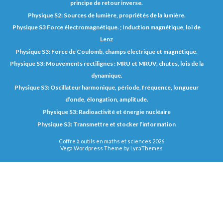
principe de retour inverse.
Physique S2: Sources de lumière, propriétés de la lumière.
Physique S3 Force électromagnétique. ; Induction magnétique, loi de
Lenz
Physique S3: Force de Coulomb, champs électrique et magnétique.
Physique S3: Mouvements rectilignes : MRU et MRUV, chutes, lois de la
dynamique.
Physique S3: Oscillateur harmonique, période, fréquence, longueur
d’onde, élongation, amplitude.
Physique S3: Radioactivité et énergie nucléaire
Physique S3: Transmettre et stocker l’information
Coffre à outils en maths et sciences 2026
Vega Wordpress Theme by
LyraThemes