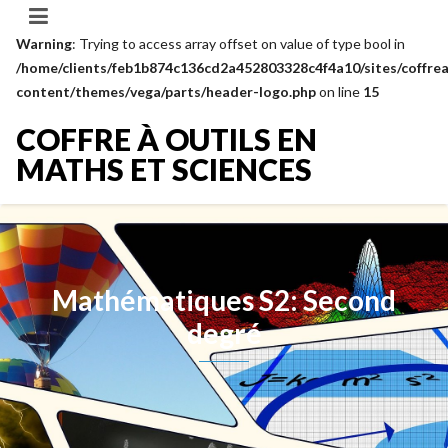
Warning
: Trying to access array offset on value of type bool in
/home/clients/feb1b874c136cd2a452803328c4f4a10/sites/coffrea
content/themes/vega/parts/header-logo.php
on line
15
COFFRE À OUTILS EN
MATHS ET SCIENCES
Mathématiques S2: Second
degré