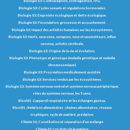
Biologie S3: Contraception, contragestion, IVG.
Biologie S3: Cycles sexuels et régulations hormonales.
Biologie S3: Empreinte écologique et dette écologique.
Biologie S3: Fécondation, grossesse et accouchement.
Biologie S3: Impact des activités humaines sur les écosystèmes.
Biologie S3: Nerfs, neurones, synapses, neurotransmetteurs, influx
nerveux, activité cérébrale.
Biologie S3: Origine de la vie et évolution.
Biologie S3: Phénotype et génotype (maladie génétique et maladie
chromosomique).
Biologie S3: Procréation médicalement assistée
Biologie S3: Services rendus par les écosystèmes.
Biologie S3: Système nerveux central et système nerveux périphérique,
rôles du système nerveux, les 5 sens.
Bioold1 : L’appareil respiratoire et les échanges gazeux.
Bioold1 : Relations alimentaires : chaines alimentaires, réseaux
trophiques, cycle de matière, prédation.
Chimie S1: Constitution et séparation d’un mélange
Chimie S1: Les états de la matière