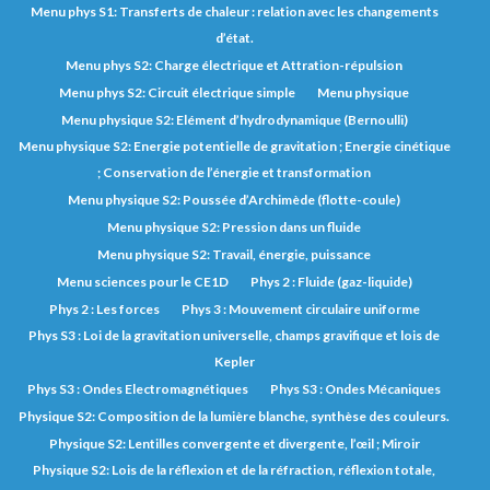
Menu phys S1: Transferts de chaleur : relation avec les changements
d’état.
Menu phys S2: Charge électrique et Attration-répulsion
Menu phys S2: Circuit électrique simple
Menu physique
Menu physique S2: Elément d’hydrodynamique (Bernoulli)
Menu physique S2: Energie potentielle de gravitation ; Energie cinétique
; Conservation de l’énergie et transformation
Menu physique S2: Poussée d’Archimède (flotte-coule)
Menu physique S2: Pression dans un fluide
Menu physique S2: Travail, énergie, puissance
Menu sciences pour le CE1D
Phys 2 : Fluide (gaz-liquide)
Phys 2 : Les forces
Phys 3 : Mouvement circulaire uniforme
Phys S3 : Loi de la gravitation universelle, champs gravifique et lois de
Kepler
Phys S3 : Ondes Electromagnétiques
Phys S3 : Ondes Mécaniques
Physique S2: Composition de la lumière blanche, synthèse des couleurs.
Physique S2: Lentilles convergente et divergente, l’œil ; Miroir
Physique S2: Lois de la réflexion et de la réfraction, réflexion totale,