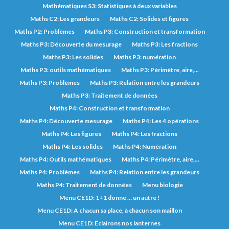
Mathématiques S3: Statistiques à deux variables
Maths C2: Les grandeurs
Maths C2: Solides et figures
Maths P2: Problèmes
Maths P3: Construction et transformation
Maths P3: Découverte du mesurage
Maths P3: Les fractions
Maths P3: Les solides
Maths P3: numération
Maths P3: outils mathématiques
Maths P3: Périmètre, aire,...
Maths P3: Problèmes
Maths P3: Relation entre les grandeurs
Maths P3: Traitement de données
Maths P4: Construction et transformation
Maths P4: Découverte mesurage
Maths P4: Les 4 opérations
Maths P4: Les figures
Maths P4: Les fractions
Maths P4: Les solides
Maths P4: Numération
Maths P4: Outils mathématiques
Maths P4: Périmètre, aire,...
Maths P4: Problèmes
Maths P4: Relation entre les grandeurs
Maths P4: Traitement de données
Menu biologie
Menu CE1D: 1+1 donne … un autre !
Menu CE1D: A chacun sa place, à chacun son maillon
Menu CE1D: Eclairons nos lanternes