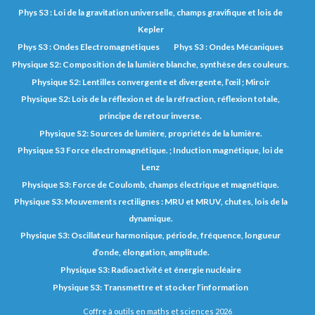
Phys S3 : Loi de la gravitation universelle, champs gravifique et lois de
Kepler
Phys S3 : Ondes Electromagnétiques
Phys S3 : Ondes Mécaniques
Physique S2: Composition de la lumière blanche, synthèse des couleurs.
Physique S2: Lentilles convergente et divergente, l’œil ; Miroir
Physique S2: Lois de la réflexion et de la réfraction, réflexion totale,
principe de retour inverse.
Physique S2: Sources de lumière, propriétés de la lumière.
Physique S3 Force électromagnétique. ; Induction magnétique, loi de
Lenz
Physique S3: Force de Coulomb, champs électrique et magnétique.
Physique S3: Mouvements rectilignes : MRU et MRUV, chutes, lois de la
dynamique.
Physique S3: Oscillateur harmonique, période, fréquence, longueur
d’onde, élongation, amplitude.
Physique S3: Radioactivité et énergie nucléaire
Physique S3: Transmettre et stocker l’information
Coffre à outils en maths et sciences 2026