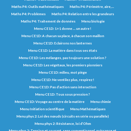
Maths P4: Outils mathématiques
Maths P4: Périmètre, aire,...
Maths P4: Problèmes
Maths P4: Relation entre les grandeurs
Maths P4: Traitement de données
Menu biologie
Menu CE1D: 1+1 donne … un autre !
Menu CE1D: A chacun sa place, à chacun son maillon
Menu CE1D: Eclairons nos lanternes
Menu CE1D: La matière dans tous ses états
Menu CE1D: Les mélanges, pas toujours une solution ?
Menu CE1D: Les végétaux, les premiers pionniers
Menu CE1D: milieu, mot piège
Menu CE1D: Ne ventilez plus, respirez !
Menu CE1D: Pas d’action sans interaction
Menu CE1D: Tous sous pression ?
Menu CE1D: Voyage au centre de la matière
Menu chimie
Menu Initiation scientifique
Menu Mathématiques
Menu phys 2: Loi des nœuds (circuits en série ou parallèle)
Menu phys 2: Résistance, loi d’Ohm
Menu phys 2: Tension et courant, sens conventionnel, puissance et