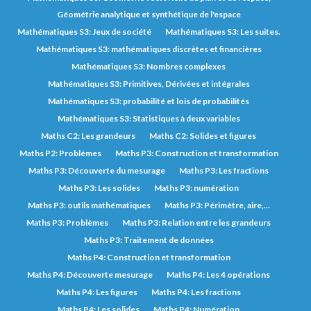
Géométrie analytique et synthétique de l'espace
Mathématiques S3: Jeux de société
Mathématiques S3: Les suites.
Mathématiques S3: mathématiques discrètes et financières
Mathématiques S3: Nombres complexes
Mathématiques S3: Primitives, Dérivées et intégrales
Mathématiques S3: probabilité et lois de probabilités
Mathématiques S3: Statistiques à deux variables
Maths C2: Les grandeurs
Maths C2: Solides et figures
Maths P2: Problèmes
Maths P3: Construction et transformation
Maths P3: Découverte du mesurage
Maths P3: Les fractions
Maths P3: Les solides
Maths P3: numération
Maths P3: outils mathématiques
Maths P3: Périmètre, aire,...
Maths P3: Problèmes
Maths P3: Relation entre les grandeurs
Maths P3: Traitement de données
Maths P4: Construction et transformation
Maths P4: Découverte mesurage
Maths P4: Les 4 opérations
Maths P4: Les figures
Maths P4: Les fractions
Maths P4: Les solides
Maths P4: Numération