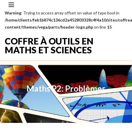
Warning
: Trying to access array offset on value of type bool in
/home/clients/feb1b874c136cd2a452803328c4f4a10/sites/coffrea
content/themes/vega/parts/header-logo.php
on line
15
COFFRE À OUTILS EN
MATHS ET SCIENCES
Maths P2: Problèmes