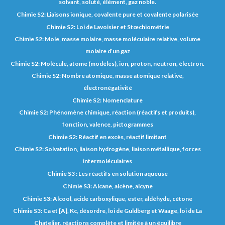
solvant, soluté, élément, gaz noble.
Chimie S2: Liaisons ionique, covalente pure et covalente polarisée
Chimie S2: Loi de Lavoisier et Stœchiométrie
Chimie S2: Mole, masse molaire, masse moléculaire relative, volume
molaire d’un gaz
Chimie S2: Molécule, atome (modèles), ion, proton, neutron, électron.
Chimie S2: Nombre atomique, masse atomique relative,
électronégativité
Chimie S2: Nomenclature
Chimie S2: Phénomène chimique, réaction (réactifs et produits),
fonction, valence, pictogrammes
Chimie S2: Réactif en excès, réactif limitant
Chimie S2: Solvatation, liaison hydrogène, liaison métallique, forces
intermoléculaires
Chimie S3 : Les réactifs en solution aqueuse
Chimie S3: Alcane, alcène, alcyne
Chimie S3: Alcool, acide carboxylique, ester, aldéhyde, cétone
Chimie S3: Ca et [A], Kc, désordre, loi de Guldberg et Waage, loi de La
Chatelier, réactions complète et limitée à un équilibre