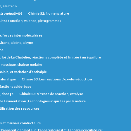
, électron.
ctronégativité
Chimie S2: Nomenclature
uits), fonction, valence, pictogrammes
e, forces intermoléculaires
lcane, alcène, alcyne
one
 loi de La Chatelier, réactions complète et limitée à un équilibre
r massique, chaleur molaire
lpie, et variation d’enthalpie
alorifique
Chimie S3: Les réactions d’oxydo-réduction
éactions acide-base
s, dosage
Chimie S3: Vitesse de réaction, catalyse
e l’alimentation ; technologies inspirées par la nature
utilisation des ressources
 bons et mauvais conducteurs
l’appareil locomoteur ; l’appareil digestif ; l’appareil circulatoire ;