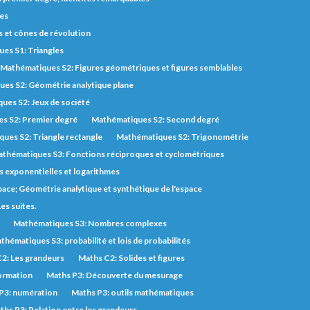
des
s et cônes de révolution
es S1: Triangles
Mathématiques S2: Figures géométriques et figures semblables
es S2: Géométrie analytique plane
ues S2: Jeux de société
s S2: Premier degré
Mathématiques S2: Second degré
ues S2: Triangle rectangle
Mathématiques S2: Trigonométrie
thématiques S3: Fonctions réciproques et cyclométriques
 exponentielles et logarithmes
pace; Géométrie analytique et synthétique de l'espace
es suites.
Mathématiques S3: Nombres complexes
thématiques S3: probabilité et lois de probabilités
2: Les grandeurs
Maths C2: Solides et figures
ormation
Maths P3: Découverte du mesurage
P3: numération
Maths P3: outils mathématiques
ths P3: Relation entre les grandeurs