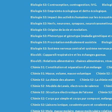
Biologie S3: Contraception, contragestion, IVG.
Biologi
Biologie S3: Empreinte écologique et dette écologique.
Biologie S3: Impact des activités humaines sur les écosyst
Biologie S3: Nerfs, neurones, synapses, neurotransmetteurs,
Biologie S3: Origine de la vie et évolution.
Biologie S3: Phénotype et génotype (maladie génétique e
Biologie S3: Procréation médicalement assistée
Biologi
Biologie S3: Système nerveux central et système nerveux pé
Bioold1 : L’appareil respiratoire et les échanges gazeux.
Bioold1 : Relations alimentaires : chaines alimentaires, rés
Chimie S1: Constitution et séparation d’un mélange
Chim
Chimie S1: Masse, volume, masse volumique
Chimie S2 :
Chimie S2 : La chimie des alcanes
Chimie S2 : La chimie m
Chimie S2 : Modèle de Lewis, électrons de valence
Chimie
Chimie S2 : Structure électronique de l'atome
Chimie S2
Chimie S2: Corps pur simple et corps pur composé, mélange, 
Chimie S2: Liaisons ionique, covalente pure et covalente po
Chimie S2: Mole, masse molaire, masse moléculaire relative