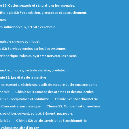
e S3: Cycles sexuels et régulations hormonales.
Biologie S3: Fécondation, grossesse et accouchement.
èmes.
 influx nerveux, activité cérébrale.
t maladie chromosomique).
e S3: Services rendus par les écosystèmes.
riphérique, rôles du système nerveux, les 5 sens.
eaux trophiques, cycle de matière, prédation.
ie S1: Les états de la matière
 Instruments, récipients, outils de mesure et chromatographie
inérale
Chimie S2 : La masse des atomes et des molécules
 S2 : Précipitation et solubilité
Chimie S2 : Stoechiométrie
: Concentration massique
Chimie S2: Concentration molaire
solution, solvant, soluté, élément, gaz noble.
larisée
Chimie S2: Loi de Lavoisier et Stœchiométrie
, volume molaire d’un gaz