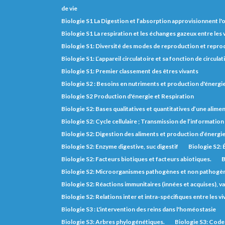
de vie
Biologie S1 La Digestion et l’absorption approvisionnent l
Biologie S1 La respiration et les échanges gazeux entre les
Biologie S1: Diversité des modes de reproduction et repro
Biologie S1: L’appareil circulatoire et sa fonction de circulat
Biologie S1: Premier classement des êtres vivants
Biologie S2 : Besoins en nutriments et production d'énerg
Biologie S2 Production d'énergie et Respiration
Biologie S2: Bases qualitatives et quantitatives d’une alimen
Biologie S2: Cycle cellulaire ; Transmission de l’informatio
Biologie S2: Digestion des aliments et production d’énergi
Biologie S2: Enzyme digestive, suc digestif
Biologie S2: 
Biologie S2: Facteurs biotiques et facteurs abiotiques.
B
Biologie S2: Microorganismes pathogènes et non pathogè
Biologie S2: Réactions immunitaires (innées et acquises), va
Biologie S2: Relations inter et intra-spécifiques entre les vi
Biologie S3 : L'intervention des reins dans l'homéostasie
Biologie S3: Arbres phylogénétiques.
Biologie S3: Code 