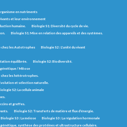
'organisme en nutriments
 vivants et leur environnement
duction humaine.
Biologie S1: Diversité du cycle de vie.
ion.
Biologie S1: Mise en relation des appareils et des systèmes.
ie chez les Autotrophes
Biologie S2 : L'unité du vivant
tation équilibrée.
Biologie S2: Biodiversité.
n génétique / Mitose
e chez les hétérotrophes.
Évolution et sélection naturelle.
iologie S2: La cellule animale
nes.
ccins et greffes.
vants.
Biologie S2: Transferts de matière et flux d’énergie.
Biologie S3 : La méiose
Biologie S3 : La régulation hormonale
génétique, synthèse des protéines et ultrastructure cellulaire.