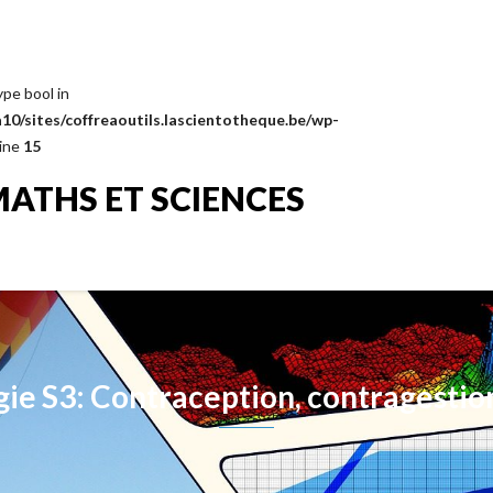
ype bool in
0/sites/coffreaoutils.lascientotheque.be/wp-
line
15
MATHS ET SCIENCES
gie S3: Contraception, contragestion