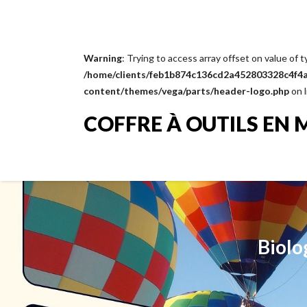
Warning
: Trying to access array offset on value of t
/home/clients/feb1b874c136cd2a452803328c4f4a1
content/themes/vega/parts/header-logo.php
on 
COFFRE À OUTILS EN 
Biolo