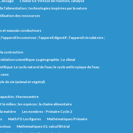
s, dosage
Chimie S3: Vitesse de réaction, catalyse
e l’alimentation ; technologies inspirées par la nature
utilisation des ressources
 bons et mauvais conducteurs
l’appareil locomoteur ; l’appareil digestif ; l’appareil circulatoire ;
et la contraction
Initiation scientifique: La géographie ; Le climat
ntifique: Le cycle naturel de l’eau; le cycle anthropique de l’eau
q sens
cle de vie (animal et végétal)
s capacités ; thermomètre
t le milieu ; les espèces ; la chaîne alimentaire
 la matière
Les nombres - Primaire Cycle 2
ns
Math P3: Les figures
Mathématiques Primaire
cosinus
Mathématiques S1: calcul littéral