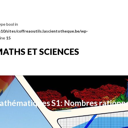
ype bool in
0/sites/coffreaoutils.lascientotheque.be/wp-
line
15
MATHS ET SCIENCES
athématiques S1: Nombres rationne