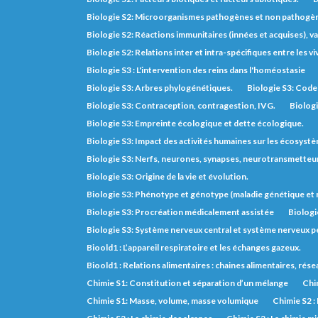
Biologie S2: Microorganismes pathogènes et non pathogè
Biologie S2: Réactions immunitaires (innées et acquises), va
Biologie S2: Relations inter et intra-spécifiques entre les vi
Biologie S3 : L'intervention des reins dans l'homéostasie
Biologie S3: Arbres phylogénétiques.
Biologie S3: Code 
Biologie S3: Contraception, contragestion, IVG.
Biologi
Biologie S3: Empreinte écologique et dette écologique.
Biologie S3: Impact des activités humaines sur les écosyst
Biologie S3: Nerfs, neurones, synapses, neurotransmetteurs,
Biologie S3: Origine de la vie et évolution.
Biologie S3: Phénotype et génotype (maladie génétique e
Biologie S3: Procréation médicalement assistée
Biologi
Biologie S3: Système nerveux central et système nerveux pé
Bioold1 : L’appareil respiratoire et les échanges gazeux.
Bioold1 : Relations alimentaires : chaines alimentaires, rés
Chimie S1: Constitution et séparation d’un mélange
Chim
Chimie S1: Masse, volume, masse volumique
Chimie S2 :