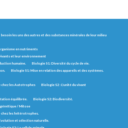
nt besoin les uns des autres et des substances minérales de leur milieu
'organisme en nutriments
 vivants et leur environnement
duction humaine.
Biologie S1: Diversité du cycle de vie.
ion.
Biologie S1: Mise en relation des appareils et des systèmes.
ie chez les Autotrophes
Biologie S2 : L'unité du vivant
tation équilibrée.
Biologie S2: Biodiversité.
n génétique / Mitose
e chez les hétérotrophes.
Évolution et sélection naturelle.
iologie S2: La cellule animale