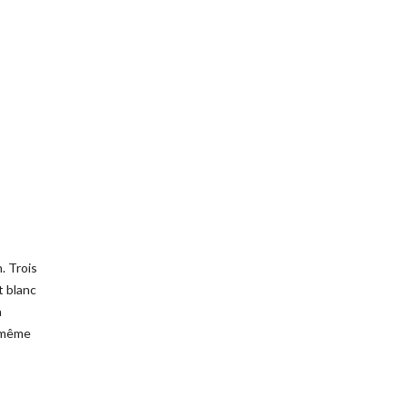
. Trois
t blanc
a
e même