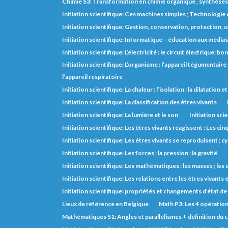
Chimie S3: Transformation en chimie organique , synthèse
Initiation scientifique: Ces machines simples ; Technologie d
Initiation scientifique: Gestion, conservation, protection, 
Initiation scientifique: Informatique – éducation aux médias
Initiation scientifique: L’électricité : le circuit électrique;
Initiation scientifique: L’organisme : l’appareil tégumentaire ; 
l’appareil respiratoire
Initiation scientifique: La chaleur : l’isolation ; la dilatation 
Initiation scientifique: La classification des êtres vivants
Initiation scientifique: La lumière et le son
Initiation scie
Initiation scientifique: Les êtres vivants réagissent : Les cin
Initiation scientifique: Les êtres vivants se reproduisent ; cy
Initiation scientifique: Les forces ; la pression ; la gravité
Initiation scientifique: Les mathématiques : les masses ; le
Initiation scientifique: Les relations entre les êtres vivants e
Initiation scientifique: propriétés et changements d’état de
Lieux de référence en Belgique
Math P3: Les 4 opératio
Mathématiques S1: Angles et parallélismes + définition du 