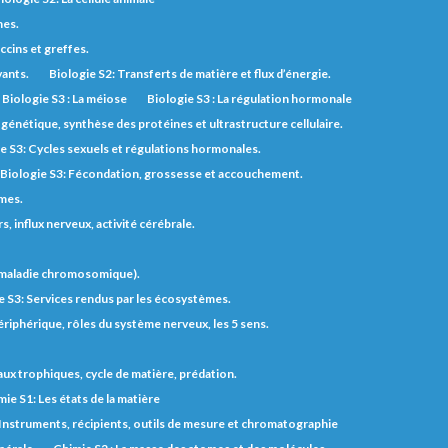
nes.
ccins et greffes.
vants.
Biologie S2: Transferts de matière et flux d’énergie.
Biologie S3 : La méiose
Biologie S3 : La régulation hormonale
génétique, synthèse des protéines et ultrastructure cellulaire.
e S3: Cycles sexuels et régulations hormonales.
Biologie S3: Fécondation, grossesse et accouchement.
èmes.
 influx nerveux, activité cérébrale.
t maladie chromosomique).
e S3: Services rendus par les écosystèmes.
riphérique, rôles du système nerveux, les 5 sens.
eaux trophiques, cycle de matière, prédation.
ie S1: Les états de la matière
 Instruments, récipients, outils de mesure et chromatographie