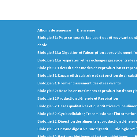
Albums de jeunesse
Bienvenue
Biologie S1 : Pour se nourrir, la plupart des êtres vivants o
de vie
Biologie S1 La Digestion et l’absorption approvisionnent l
Biologie S1 La respiration et les échanges gazeux entre les
Biologie S1: Diversité des modes de reproduction et repro
Biologie S1: L’appareil circulatoire et sa fonction de circulat
Biologie S1: Premier classement des êtres vivants
Biologie S2 : Besoins en nutriments et production d'énerg
Biologie S2 Production d'énergie et Respiration
Biologie S2: Bases qualitatives et quantitatives d’une alimen
Biologie S2: Cycle cellulaire ; Transmission de l’informatio
Biologie S2: Digestion des aliments et production d’énergi
Biologie S2: Enzyme digestive, suc digestif
Biologie S2: 
Biologie S2: Facteurs biotiques et facteurs abiotiques.
B