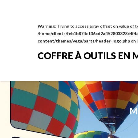
Warning
: Trying to access array offset on value of t
/home/clients/feb1b874c136cd2a452803328c4f4a1
content/themes/vega/parts/header-logo.php
on 
COFFRE À OUTILS EN 
M