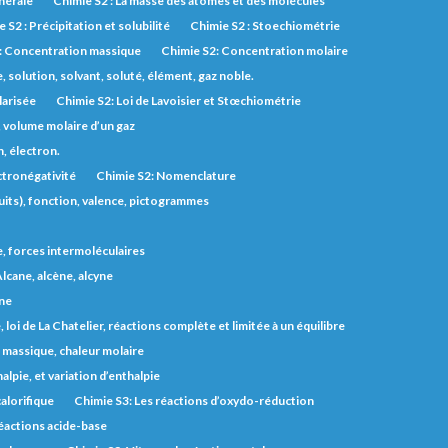
inérale
Chimie S2 : La masse des atomes et des molécules
 S2 : Précipitation et solubilité
Chimie S2 : Stoechiométrie
: Concentration massique
Chimie S2: Concentration molaire
solution, solvant, soluté, élément, gaz noble.
larisée
Chimie S2: Loi de Lavoisier et Stœchiométrie
, volume molaire d’un gaz
, électron.
ctronégativité
Chimie S2: Nomenclature
uits), fonction, valence, pictogrammes
e, forces intermoléculaires
lcane, alcène, alcyne
one
 loi de La Chatelier, réactions complète et limitée à un équilibre
r massique, chaleur molaire
lpie, et variation d’enthalpie
alorifique
Chimie S3: Les réactions d’oxydo-réduction
éactions acide-base