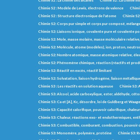
Chimie S2 : La chimie des alcanes
Chimie S2 : La chimie m
Chimie S2 : Modèle de Lewis, électrons de valence
Chimie
Chimie S2 : Structure électronique de l'atome
Chimie S2
Chimie S2: Corps pur simple et corps pur composé, mélange, 
Chimie S2: Liaisons ionique, covalente pure et covalente po
Chimie S2: Mole, masse molaire, masse moléculaire relative
Chimie S2: Molécule, atome (modèles), ion, proton, neutron
Chimie S2: Nombre atomique, masse atomique relative, éle
Chimie S2: Phénomène chimique, réaction (réactifs et prod
Chimie S2: Réactif en excès, réactif limitant
Chimie S2: Solvatation, liaison hydrogène, liaison métalliqu
Chimie S3 : Les réactifs en solution aqueuse
Chimie S3: A
Chimie S3: Alcool, acide carboxylique, ester, aldéhyde, cét
Chimie S3: Ca et [A], Kc, désordre, loi de Guldberg et Waage,
Chimie S3: Capacité calorifique, pouvoir calorifique, chaleu
Chimie S3: Chaleur, réactions exo- et endothermiques, entha
Chimie S3: Combustible, comburant, combustion, pouvoir c
Chimie S3: Monomère, polymère, protéine
Chimie S3: R