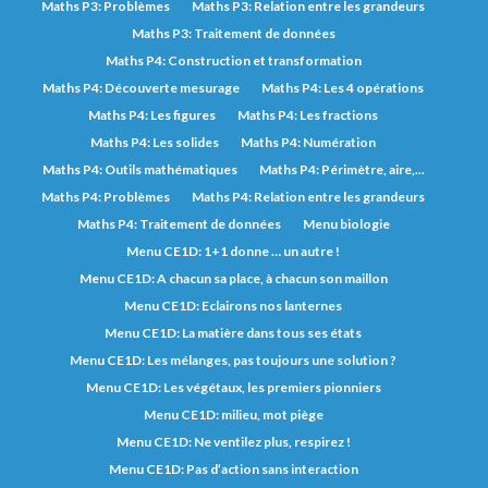
Maths P3: Problèmes
Maths P3: Relation entre les grandeurs
Maths P3: Traitement de données
Maths P4: Construction et transformation
Maths P4: Découverte mesurage
Maths P4: Les 4 opérations
Maths P4: Les figures
Maths P4: Les fractions
Maths P4: Les solides
Maths P4: Numération
Maths P4: Outils mathématiques
Maths P4: Périmètre, aire,...
Maths P4: Problèmes
Maths P4: Relation entre les grandeurs
Maths P4: Traitement de données
Menu biologie
Menu CE1D: 1+1 donne … un autre !
Menu CE1D: A chacun sa place, à chacun son maillon
Menu CE1D: Eclairons nos lanternes
Menu CE1D: La matière dans tous ses états
Menu CE1D: Les mélanges, pas toujours une solution ?
Menu CE1D: Les végétaux, les premiers pionniers
Menu CE1D: milieu, mot piège
Menu CE1D: Ne ventilez plus, respirez !
Menu CE1D: Pas d’action sans interaction