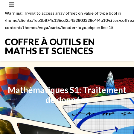
Warning
: Trying to access array offset on value of type bool in
/home/clients/feb1b874c136cd2a452803328c4f4a10/sites/coffrea
content/themes/vega/parts/header-logo.php
on line
15
COFFRE À OUTILS EN
MATHS ET SCIENCES
Mathématiques S1: Traitement
de données