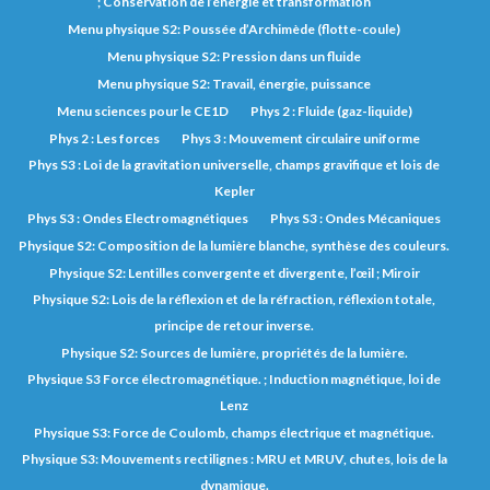
; Conservation de l’énergie et transformation
Menu physique S2: Poussée d’Archimède (flotte-coule)
Menu physique S2: Pression dans un fluide
Menu physique S2: Travail, énergie, puissance
Menu sciences pour le CE1D
Phys 2 : Fluide (gaz-liquide)
Phys 2 : Les forces
Phys 3 : Mouvement circulaire uniforme
Phys S3 : Loi de la gravitation universelle, champs gravifique et lois de
Kepler
Phys S3 : Ondes Electromagnétiques
Phys S3 : Ondes Mécaniques
Physique S2: Composition de la lumière blanche, synthèse des couleurs.
Physique S2: Lentilles convergente et divergente, l’œil ; Miroir
Physique S2: Lois de la réflexion et de la réfraction, réflexion totale,
principe de retour inverse.
Physique S2: Sources de lumière, propriétés de la lumière.
Physique S3 Force électromagnétique. ; Induction magnétique, loi de
Lenz
Physique S3: Force de Coulomb, champs électrique et magnétique.
Physique S3: Mouvements rectilignes : MRU et MRUV, chutes, lois de la
dynamique.