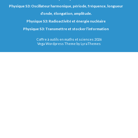
Physique S3: Oscillateur harmonique, période, fréquence, longueur
d’onde, élongation, amplitude.
Physique S3: Radioactivité et énergie nucléaire
Physique S3: Transmettre et stocker l’information
Coffre à outils en maths et sciences 2026
Vega Wordpress Theme by
LyraThemes