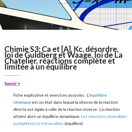
Chimie S3: Ca et [A], Kc, désordre,
loi de Guldberg et Waage, loi de La
Chatelier, réactions complète et
limitée à un équilibre
Savoir +
Fiche explicative et exercices associés : L’
équilibre
chimique
est un état dans lequel la vitesse de la réaction
directe est égale à celle de la réaction inverse. La réaction
atteint alors un équilibre dynamique.
Les réactions réversibles
(complètes) et irréversibles
(équilibre)