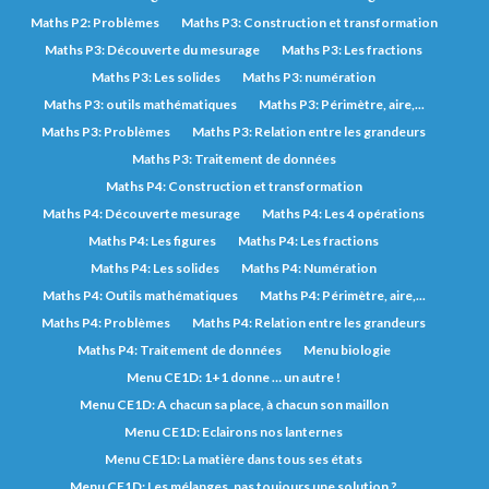
Maths P2: Problèmes
Maths P3: Construction et transformation
Maths P3: Découverte du mesurage
Maths P3: Les fractions
Maths P3: Les solides
Maths P3: numération
Maths P3: outils mathématiques
Maths P3: Périmètre, aire,...
Maths P3: Problèmes
Maths P3: Relation entre les grandeurs
Maths P3: Traitement de données
Maths P4: Construction et transformation
Maths P4: Découverte mesurage
Maths P4: Les 4 opérations
Maths P4: Les figures
Maths P4: Les fractions
Maths P4: Les solides
Maths P4: Numération
Maths P4: Outils mathématiques
Maths P4: Périmètre, aire,...
Maths P4: Problèmes
Maths P4: Relation entre les grandeurs
Maths P4: Traitement de données
Menu biologie
Menu CE1D: 1+1 donne … un autre !
Menu CE1D: A chacun sa place, à chacun son maillon
Menu CE1D: Eclairons nos lanternes
Menu CE1D: La matière dans tous ses états
Menu CE1D: Les mélanges, pas toujours une solution ?