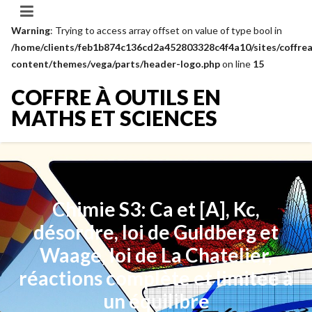
Warning
: Trying to access array offset on value of type bool in
/home/clients/feb1b874c136cd2a452803328c4f4a10/sites/coffrea
content/themes/vega/parts/header-logo.php
on line
15
COFFRE À OUTILS EN
MATHS ET SCIENCES
Chimie S3: Ca et [A], Kc,
désordre, loi de Guldberg et
Waage, loi de La Chatelier,
réactions complète et limitée à
un équilibre