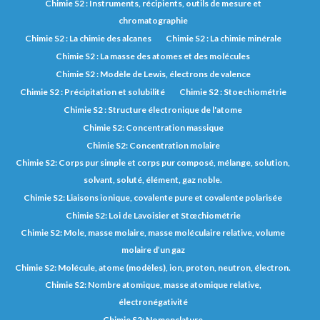
Chimie S2 : Instruments, récipients, outils de mesure et
chromatographie
Chimie S2 : La chimie des alcanes
Chimie S2 : La chimie minérale
Chimie S2 : La masse des atomes et des molécules
Chimie S2 : Modèle de Lewis, électrons de valence
Chimie S2 : Précipitation et solubilité
Chimie S2 : Stoechiométrie
Chimie S2 : Structure électronique de l'atome
Chimie S2: Concentration massique
Chimie S2: Concentration molaire
Chimie S2: Corps pur simple et corps pur composé, mélange, solution,
solvant, soluté, élément, gaz noble.
Chimie S2: Liaisons ionique, covalente pure et covalente polarisée
Chimie S2: Loi de Lavoisier et Stœchiométrie
Chimie S2: Mole, masse molaire, masse moléculaire relative, volume
molaire d’un gaz
Chimie S2: Molécule, atome (modèles), ion, proton, neutron, électron.
Chimie S2: Nombre atomique, masse atomique relative,
électronégativité
Chimie S2: Nomenclature