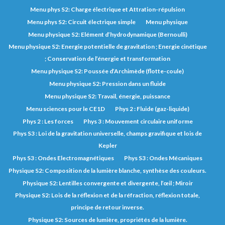
Menu phys S2: Charge électrique et Attration-répulsion
Menu phys S2: Circuit électrique simple
Menu physique
Menu physique S2: Elément d’hydrodynamique (Bernoulli)
Menu physique S2: Energie potentielle de gravitation ; Energie cinétique
; Conservation de l’énergie et transformation
Menu physique S2: Poussée d’Archimède (flotte-coule)
Menu physique S2: Pression dans un fluide
Menu physique S2: Travail, énergie, puissance
Menu sciences pour le CE1D
Phys 2 : Fluide (gaz-liquide)
Phys 2 : Les forces
Phys 3 : Mouvement circulaire uniforme
Phys S3 : Loi de la gravitation universelle, champs gravifique et lois de
Kepler
Phys S3 : Ondes Electromagnétiques
Phys S3 : Ondes Mécaniques
Physique S2: Composition de la lumière blanche, synthèse des couleurs.
Physique S2: Lentilles convergente et divergente, l’œil ; Miroir
Physique S2: Lois de la réflexion et de la réfraction, réflexion totale,
principe de retour inverse.
Physique S2: Sources de lumière, propriétés de la lumière.