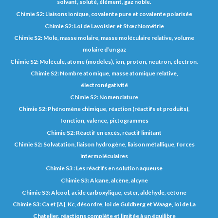
solvant, soluté, élément, gaz noble.
Chimie S2: Liaisons ionique, covalente pure et covalente polarisée
Chimie S2: Loi de Lavoisier et Stœchiométrie
Chimie S2: Mole, masse molaire, masse moléculaire relative, volume
molaire d’un gaz
Chimie S2: Molécule, atome (modèles), ion, proton, neutron, électron.
Chimie S2: Nombre atomique, masse atomique relative,
électronégativité
Chimie S2: Nomenclature
Chimie S2: Phénomène chimique, réaction (réactifs et produits),
fonction, valence, pictogrammes
Chimie S2: Réactif en excès, réactif limitant
Chimie S2: Solvatation, liaison hydrogène, liaison métallique, forces
intermoléculaires
Chimie S3 : Les réactifs en solution aqueuse
Chimie S3: Alcane, alcène, alcyne
Chimie S3: Alcool, acide carboxylique, ester, aldéhyde, cétone
Chimie S3: Ca et [A], Kc, désordre, loi de Guldberg et Waage, loi de La
Chatelier, réactions complète et limitée à un équilibre