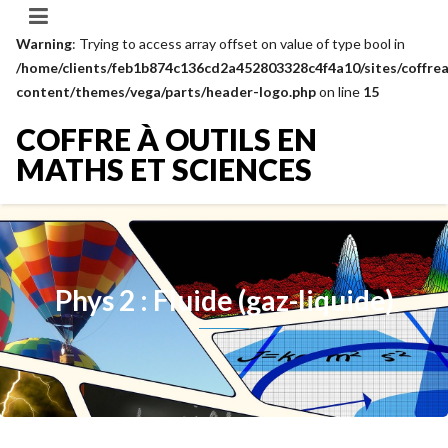
Warning
: Trying to access array offset on value of type bool in
/home/clients/feb1b874c136cd2a452803328c4f4a10/sites/coffrea
content/themes/vega/parts/header-logo.php
on line
15
COFFRE À OUTILS EN
MATHS ET SCIENCES
Phys 2 : Fluide (gaz-liquide)