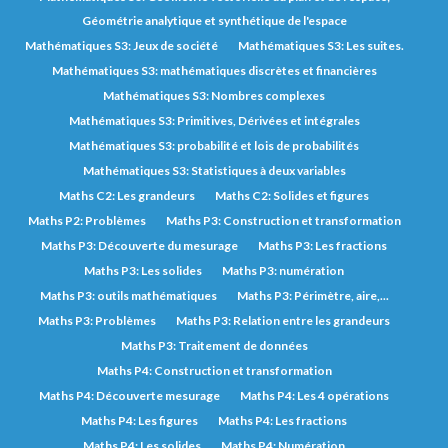
Géométrie analytique et synthétique de l'espace
Mathématiques S3: Jeux de société
Mathématiques S3: Les suites.
Mathématiques S3: mathématiques discrètes et financières
Mathématiques S3: Nombres complexes
Mathématiques S3: Primitives, Dérivées et intégrales
Mathématiques S3: probabilité et lois de probabilités
Mathématiques S3: Statistiques à deux variables
Maths C2: Les grandeurs
Maths C2: Solides et figures
Maths P2: Problèmes
Maths P3: Construction et transformation
Maths P3: Découverte du mesurage
Maths P3: Les fractions
Maths P3: Les solides
Maths P3: numération
Maths P3: outils mathématiques
Maths P3: Périmètre, aire,...
Maths P3: Problèmes
Maths P3: Relation entre les grandeurs
Maths P3: Traitement de données
Maths P4: Construction et transformation
Maths P4: Découverte mesurage
Maths P4: Les 4 opérations
Maths P4: Les figures
Maths P4: Les fractions
Maths P4: Les solides
Maths P4: Numération