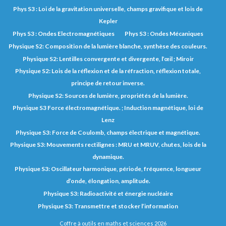
Phys S3 : Loi de la gravitation universelle, champs gravifique et lois de
Kepler
Phys S3 : Ondes Electromagnétiques
Phys S3 : Ondes Mécaniques
Physique S2: Composition de la lumière blanche, synthèse des couleurs.
Physique S2: Lentilles convergente et divergente, l’œil ; Miroir
Physique S2: Lois de la réflexion et de la réfraction, réflexion totale,
principe de retour inverse.
Physique S2: Sources de lumière, propriétés de la lumière.
Physique S3 Force électromagnétique. ; Induction magnétique, loi de
Lenz
Physique S3: Force de Coulomb, champs électrique et magnétique.
Physique S3: Mouvements rectilignes : MRU et MRUV, chutes, lois de la
dynamique.
Physique S3: Oscillateur harmonique, période, fréquence, longueur
d’onde, élongation, amplitude.
Physique S3: Radioactivité et énergie nucléaire
Physique S3: Transmettre et stocker l’information
Coffre à outils en maths et sciences 2026