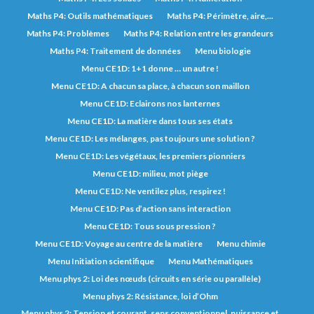
Maths P4: Outils mathématiques
Maths P4: Périmètre, aire,...
Maths P4: Problèmes
Maths P4: Relation entre les grandeurs
Maths P4: Traitement de données
Menu biologie
Menu CE1D: 1+1 donne … un autre !
Menu CE1D: A chacun sa place, à chacun son maillon
Menu CE1D: Eclairons nos lanternes
Menu CE1D: La matière dans tous ses états
Menu CE1D: Les mélanges, pas toujours une solution ?
Menu CE1D: Les végétaux, les premiers pionniers
Menu CE1D: milieu, mot piège
Menu CE1D: Ne ventilez plus, respirez !
Menu CE1D: Pas d’action sans interaction
Menu CE1D: Tous sous pression ?
Menu CE1D: Voyage au centre de la matière
Menu chimie
Menu Initiation scientifique
Menu Mathématiques
Menu phys 2: Loi des nœuds (circuits en série ou parallèle)
Menu phys 2: Résistance, loi d’Ohm
Menu phys 2: Tension et courant, sens conventionnel, puissance et