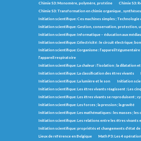
Chimie S3: Monomère, polymère, protéine
Chimie S3: R
Chimie S3: Transformation en chimie organique , synthèse
Initiation scientifique: Ces machines simples ; Technologie d
Initiation scientifique: Gestion, conservation, protection, 
Initiation scientifique: Informatique – éducation aux médias
Initiation scientifique: L’électricité : le circuit électrique;
Initiation scientifique: L’organisme : l’appareil tégumentaire ; 
l’appareil respiratoire
Initiation scientifique: La chaleur : l’isolation ; la dilatation 
Initiation scientifique: La classification des êtres vivants
Initiation scientifique: La lumière et le son
Initiation scie
Initiation scientifique: Les êtres vivants réagissent : Les cin
Initiation scientifique: Les êtres vivants se reproduisent ; cy
Initiation scientifique: Les forces ; la pression ; la gravité
Initiation scientifique: Les mathématiques : les masses ; le
Initiation scientifique: Les relations entre les êtres vivants e
Initiation scientifique: propriétés et changements d’état de
Lieux de référence en Belgique
Math P3: Les 4 opératio