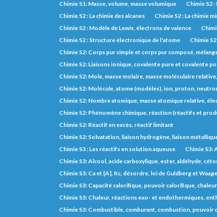
Chimie S1: Masse, volume, masse volumique
Chimie S2 :
Chimie S2 : La chimie des alcanes
Chimie S2 : La chimie m
Chimie S2 : Modèle de Lewis, électrons de valence
Chimie
Chimie S2 : Structure électronique de l'atome
Chimie S2
Chimie S2: Corps pur simple et corps pur composé, mélange, 
Chimie S2: Liaisons ionique, covalente pure et covalente po
Chimie S2: Mole, masse molaire, masse moléculaire relative
Chimie S2: Molécule, atome (modèles), ion, proton, neutron
Chimie S2: Nombre atomique, masse atomique relative, éle
Chimie S2: Phénomène chimique, réaction (réactifs et prod
Chimie S2: Réactif en excès, réactif limitant
Chimie S2: Solvatation, liaison hydrogène, liaison métalliqu
Chimie S3 : Les réactifs en solution aqueuse
Chimie S3: A
Chimie S3: Alcool, acide carboxylique, ester, aldéhyde, cét
Chimie S3: Ca et [A], Kc, désordre, loi de Guldberg et Waage,
Chimie S3: Capacité calorifique, pouvoir calorifique, chaleu
Chimie S3: Chaleur, réactions exo- et endothermiques, entha
Chimie S3: Combustible, comburant, combustion, pouvoir c