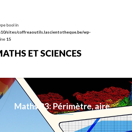
ype bool in
0/sites/coffreaoutils.lascientotheque.be/wp-
line
15
MATHS ET SCIENCES
Maths P3: Périmètre, aire,…