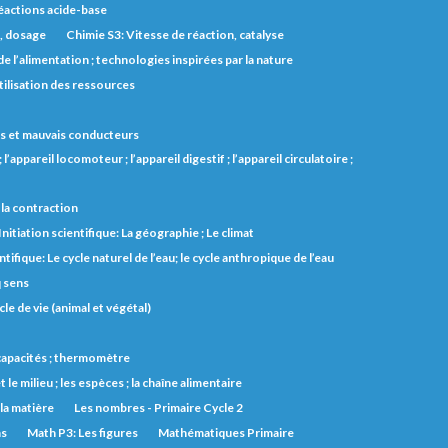
éactions acide-base
s, dosage
Chimie S3: Vitesse de réaction, catalyse
e l’alimentation ; technologies inspirées par la nature
utilisation des ressources
 bons et mauvais conducteurs
l’appareil locomoteur ; l’appareil digestif ; l’appareil circulatoire ;
et la contraction
Initiation scientifique: La géographie ; Le climat
ntifique: Le cycle naturel de l’eau; le cycle anthropique de l’eau
q sens
cle de vie (animal et végétal)
s capacités ; thermomètre
t le milieu ; les espèces ; la chaîne alimentaire
 la matière
Les nombres - Primaire Cycle 2
ns
Math P3: Les figures
Mathématiques Primaire