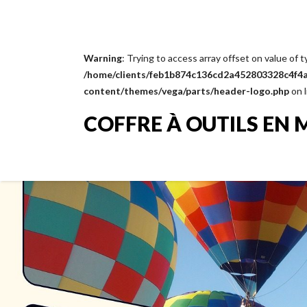
Warning
: Trying to access array offset on value of t
/home/clients/feb1b874c136cd2a452803328c4f4a1
content/themes/vega/parts/header-logo.php
on 
COFFRE À OUTILS EN 