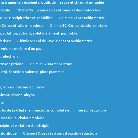
 Instruments, récipients, outils de mesure et chromatographie
inérale
Chimie S2 : La masse des atomes et des molécules
 S2 : Précipitation et solubilité
Chimie S2 : Stoechiométrie
: Concentration massique
Chimie S2: Concentration molaire
solution, solvant, soluté, élément, gaz noble.
larisée
Chimie S2: Loi de Lavoisier et Stœchiométrie
, volume molaire d’un gaz
, électron.
ctronégativité
Chimie S2: Nomenclature
uits), fonction, valence, pictogrammes
e, forces intermoléculaires
lcane, alcène, alcyne
one
 loi de La Chatelier, réactions complète et limitée à un équilibre
r massique, chaleur molaire
lpie, et variation d’enthalpie
alorifique
Chimie S3: Les réactions d’oxydo-réduction