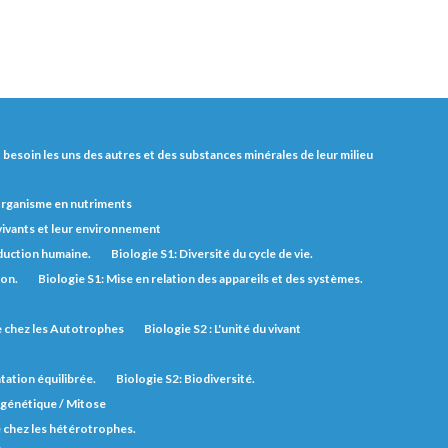
nt besoin les uns des autres et des substances minérales de leur milieu
'organisme en nutriments
 vivants et leur environnement
duction humaine.
Biologie S1: Diversité du cycle de vie.
ion.
Biologie S1: Mise en relation des appareils et des systèmes.
ie chez les Autotrophes
Biologie S2 : L'unité du vivant
tation équilibrée.
Biologie S2: Biodiversité.
n génétique / Mitose
e chez les hétérotrophes.