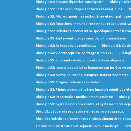
Biologie S2: Enzyme digestive, suc digestif
Biologie S2: 
Biologie S2: Facteurs biotiques et facteurs abiotiques.
B
Biologie S2: Microorganismes pathogènes et non pathogè
Biologie S2: Réactions immunitaires (innées et acquises), va
Biologie S2: Relations inter et intra-spécifiques entre les vi
Biologie S3 : L'intervention des reins dans l'homéostasie
Biologie S3: Arbres phylogénétiques.
Biologie S3: Code 
Biologie S3: Contraception, contragestion, IVG.
Biologi
Biologie S3: Empreinte écologique et dette écologique.
Biologie S3: Impact des activités humaines sur les écosyst
Biologie S3: Nerfs, neurones, synapses, neurotransmetteurs,
Biologie S3: Origine de la vie et évolution.
Biologie S3: Phénotype et génotype (maladie génétique e
Biologie S3: Procréation médicalement assistée
Biologi
Biologie S3: Système nerveux central et système nerveux pé
Bioold1 : L’appareil respiratoire et les échanges gazeux.
Bioold1 : Relations alimentaires : chaines alimentaires, rés
Chimie S1: Constitution et séparation d’un mélange
Chim