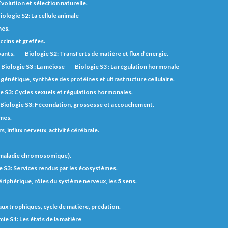
Évolution et sélection naturelle.
iologie S2: La cellule animale
nes.
ccins et greffes.
vants.
Biologie S2: Transferts de matière et flux d’énergie.
Biologie S3 : La méiose
Biologie S3 : La régulation hormonale
génétique, synthèse des protéines et ultrastructure cellulaire.
e S3: Cycles sexuels et régulations hormonales.
Biologie S3: Fécondation, grossesse et accouchement.
èmes.
 influx nerveux, activité cérébrale.
t maladie chromosomique).
e S3: Services rendus par les écosystèmes.
riphérique, rôles du système nerveux, les 5 sens.
eaux trophiques, cycle de matière, prédation.
ie S1: Les états de la matière