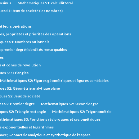
cosinus
Mathématiques S1: calcul littéral
es S1: Jeux de société (les nombres)
et leurs opérations
s, propriétés et priorités des opérations
ques S1: Nombres rationnels
 premier degré; identités remarquables
des
s et cônes de révolution
es S1: Triangles
Mathématiques S2: Figures géométriques et figures semblables
es S2: Géométrie analytique plane
ues S2: Jeux de société
s S2: Premier degré
Mathématiques S2: Second degré
ues S2: Triangle rectangle
Mathématiques S2: Trigonométrie
thématiques S3: Fonctions réciproques et cyclométriques
 exponentielles et logarithmes
pace; Géométrie analytique et synthétique de l'espace