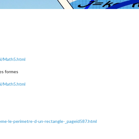
ml/Math5.html
des formes
ml/Math5.html
me-le-perimetre-d-un-rectangle-_pageid587.html