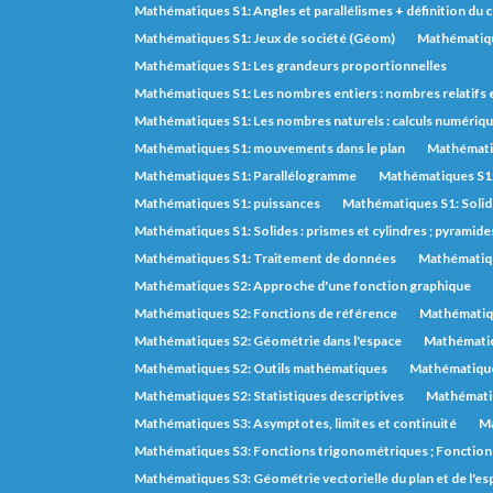
Mathématiques S1: Angles et parallélismes + définition du 
Mathématiques S1: Jeux de société (Géom)
Mathématiqu
Mathématiques S1: Les grandeurs proportionnelles
Mathématiques S1: Les nombres entiers : nombres relatifs 
Mathématiques S1: Les nombres naturels : calculs numérique
Mathématiques S1: mouvements dans le plan
Mathémati
Mathématiques S1: Parallélogramme
Mathématiques S1:
Mathématiques S1: puissances
Mathématiques S1: Soli
Mathématiques S1: Solides : prismes et cylindres ; pyramide
Mathématiques S1: Traitement de données
Mathématiqu
Mathématiques S2: Approche d'une fonction graphique
Mathématiques S2: Fonctions de référence
Mathématiqu
Mathématiques S2: Géométrie dans l'espace
Mathématiq
Mathématiques S2: Outils mathématiques
Mathématique
Mathématiques S2: Statistiques descriptives
Mathématiq
Mathématiques S3: Asymptotes, limites et continuité
Ma
Mathématiques S3: Fonctions trigonométriques ; Fonctions
Mathématiques S3: Géométrie vectorielle du plan et de l'es