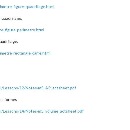
metre-figure-quadrillage.html
 quadrillage.
ce-figure-perimetre.html
adrillage.
imetre-rectangle-carre.html
tml/Lessons/12/Notes/m5_AP_actsheet.pdf
des formes
ml/Lessons/14/Notes/m5_volume_actsheet.pdf