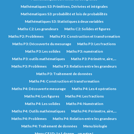
Mathématiques S3: Primitives, Dérivées et intégrales
Mathématiques S3: probabilité et lois de probabilités
Mathématiques S3: Statistiques à deux variables
Maths C2: Les grandeurs
Maths C2: Solides et figures
Maths P2: Problèmes
Maths P3: Construction et transformation
Maths P3: Découverte du mesurage
Maths P3: Les fractions
Maths P3: Les solides
Maths P3: numération
Maths P3: outils mathématiques
Maths P3: Périmètre, aire,...
Maths P3: Problèmes
Maths P3: Relation entre les grandeurs
Maths P3: Traitement de données
Maths P4: Construction et transformation
Maths P4: Découverte mesurage
Maths P4: Les 4 opérations
Maths P4: Les figures
Maths P4: Les fractions
Maths P4: Les solides
Maths P4: Numération
Maths P4: Outils mathématiques
Maths P4: Périmètre, aire,...
Maths P4: Problèmes
Maths P4: Relation entre les grandeurs
Maths P4: Traitement de données
Menu biologie
Menu CE1D: 1+1 donne … un autre !