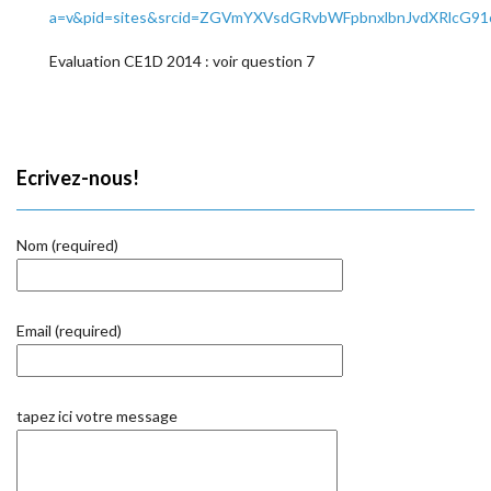
a=v&pid=sites&srcid=ZGVmYXVsdGRvbWFpbnxlbnJvdXRl
Evaluation CE1D 2014 : voir question 7
Ecrivez-nous!
Nom (required)
Email (required)
tapez ici votre message