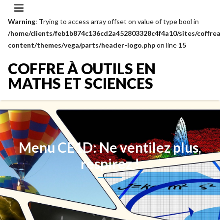
Warning
: Trying to access array offset on value of type bool in
/home/clients/feb1b874c136cd2a452803328c4f4a10/sites/coffrea
content/themes/vega/parts/header-logo.php
on line
15
COFFRE À OUTILS EN
MATHS ET SCIENCES
Menu CE1D: Ne ventilez plus,
respirez !