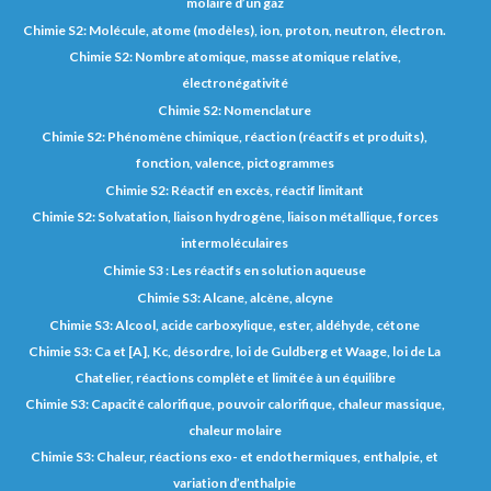
molaire d’un gaz
Chimie S2: Molécule, atome (modèles), ion, proton, neutron, électron.
Chimie S2: Nombre atomique, masse atomique relative,
électronégativité
Chimie S2: Nomenclature
Chimie S2: Phénomène chimique, réaction (réactifs et produits),
fonction, valence, pictogrammes
Chimie S2: Réactif en excès, réactif limitant
Chimie S2: Solvatation, liaison hydrogène, liaison métallique, forces
intermoléculaires
Chimie S3 : Les réactifs en solution aqueuse
Chimie S3: Alcane, alcène, alcyne
Chimie S3: Alcool, acide carboxylique, ester, aldéhyde, cétone
Chimie S3: Ca et [A], Kc, désordre, loi de Guldberg et Waage, loi de La
Chatelier, réactions complète et limitée à un équilibre
Chimie S3: Capacité calorifique, pouvoir calorifique, chaleur massique,
chaleur molaire
Chimie S3: Chaleur, réactions exo- et endothermiques, enthalpie, et
variation d’enthalpie