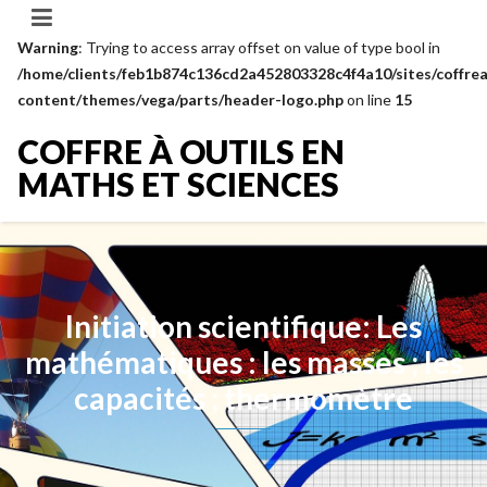
Warning
: Trying to access array offset on value of type bool in
/home/clients/feb1b874c136cd2a452803328c4f4a10/sites/coffrea
content/themes/vega/parts/header-logo.php
on line
15
COFFRE À OUTILS EN
MATHS ET SCIENCES
Initiation scientifique: Les
mathématiques : les masses ; les
capacités ; thermomètre