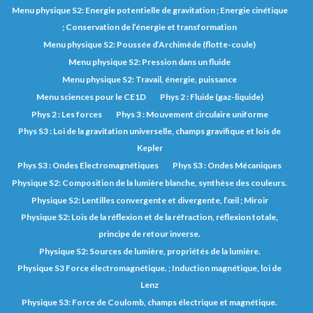
Menu physique S2: Energie potentielle de gravitation ; Energie cinétique
; Conservation de l’énergie et transformation
Menu physique S2: Poussée d’Archimède (flotte-coule)
Menu physique S2: Pression dans un fluide
Menu physique S2: Travail, énergie, puissance
Menu sciences pour le CE1D
Phys 2 : Fluide (gaz-liquide)
Phys 2 : Les forces
Phys 3 : Mouvement circulaire uniforme
Phys S3 : Loi de la gravitation universelle, champs gravifique et lois de
Kepler
Phys S3 : Ondes Electromagnétiques
Phys S3 : Ondes Mécaniques
Physique S2: Composition de la lumière blanche, synthèse des couleurs.
Physique S2: Lentilles convergente et divergente, l’œil ; Miroir
Physique S2: Lois de la réflexion et de la réfraction, réflexion totale,
principe de retour inverse.
Physique S2: Sources de lumière, propriétés de la lumière.
Physique S3 Force électromagnétique. ; Induction magnétique, loi de
Lenz
Physique S3: Force de Coulomb, champs électrique et magnétique.