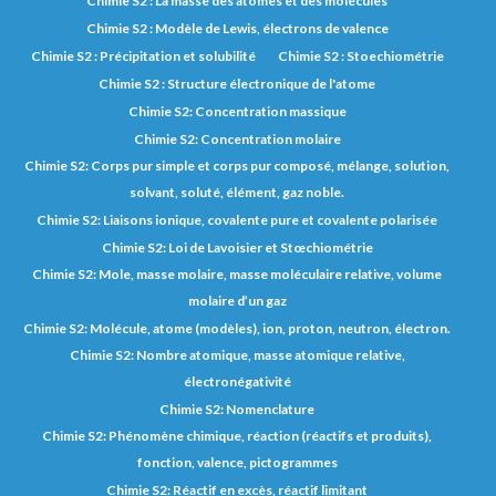
Chimie S2 : La masse des atomes et des molécules
Chimie S2 : Modèle de Lewis, électrons de valence
Chimie S2 : Précipitation et solubilité
Chimie S2 : Stoechiométrie
Chimie S2 : Structure électronique de l'atome
Chimie S2: Concentration massique
Chimie S2: Concentration molaire
Chimie S2: Corps pur simple et corps pur composé, mélange, solution,
solvant, soluté, élément, gaz noble.
Chimie S2: Liaisons ionique, covalente pure et covalente polarisée
Chimie S2: Loi de Lavoisier et Stœchiométrie
Chimie S2: Mole, masse molaire, masse moléculaire relative, volume
molaire d’un gaz
Chimie S2: Molécule, atome (modèles), ion, proton, neutron, électron.
Chimie S2: Nombre atomique, masse atomique relative,
électronégativité
Chimie S2: Nomenclature
Chimie S2: Phénomène chimique, réaction (réactifs et produits),
fonction, valence, pictogrammes
Chimie S2: Réactif en excès, réactif limitant