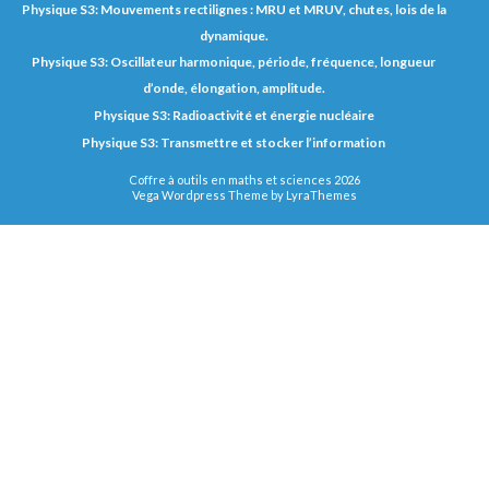
Physique S3: Mouvements rectilignes : MRU et MRUV, chutes, lois de la
dynamique.
Physique S3: Oscillateur harmonique, période, fréquence, longueur
d’onde, élongation, amplitude.
Physique S3: Radioactivité et énergie nucléaire
Physique S3: Transmettre et stocker l’information
Coffre à outils en maths et sciences 2026
Vega Wordpress Theme by
LyraThemes