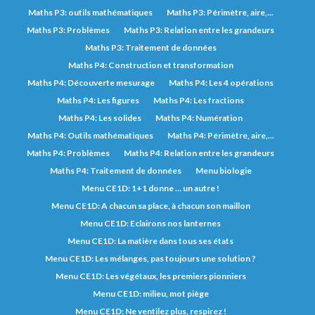
Maths P3: outils mathématiques
Maths P3: Périmètre, aire,...
Maths P3: Problèmes
Maths P3: Relation entre les grandeurs
Maths P3: Traitement de données
Maths P4: Construction et transformation
Maths P4: Découverte mesurage
Maths P4: Les 4 opérations
Maths P4: Les figures
Maths P4: Les fractions
Maths P4: Les solides
Maths P4: Numération
Maths P4: Outils mathématiques
Maths P4: Périmètre, aire,...
Maths P4: Problèmes
Maths P4: Relation entre les grandeurs
Maths P4: Traitement de données
Menu biologie
Menu CE1D: 1+1 donne … un autre !
Menu CE1D: A chacun sa place, à chacun son maillon
Menu CE1D: Eclairons nos lanternes
Menu CE1D: La matière dans tous ses états
Menu CE1D: Les mélanges, pas toujours une solution ?
Menu CE1D: Les végétaux, les premiers pionniers
Menu CE1D: milieu, mot piège
Menu CE1D: Ne ventilez plus, respirez !