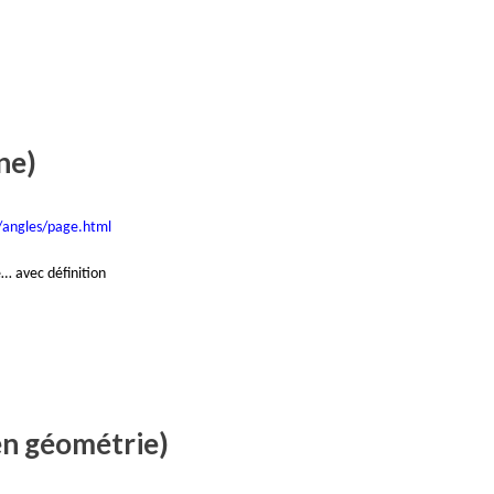
ne)
/angles/page.html
e… avec définition
 en géométrie)