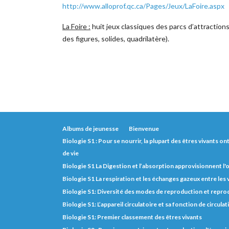
http://www.alloprof.qc.ca/Pages/Jeux/LaFoire.aspx
La Foire :
huit jeux classiques des parcs d’attraction
des figures, solides, quadrilatère).
Albums de jeunesse
Bienvenue
Biologie S1 : Pour se nourrir, la plupart des êtres vivants o
de vie
Biologie S1 La Digestion et l’absorption approvisionnent l
Biologie S1 La respiration et les échanges gazeux entre les
Biologie S1: Diversité des modes de reproduction et repro
Biologie S1: L’appareil circulatoire et sa fonction de circulat
Biologie S1: Premier classement des êtres vivants