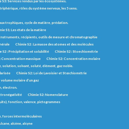
e S3: Services rendus par les écosystèmes.
riphérique, rôles du système nerveux, les 5 sens.
eaux trophiques, cycle de matière, prédation.
ie S1: Les états de la matière
 Instruments, récipients, outils de mesure et chromatographie
inérale
Chimie S2 : La masse des atomes et des molécules
 S2 : Précipitation et solubilité
Chimie S2 : Stoechiométrie
: Concentration massique
Chimie S2: Concentration molaire
solution, solvant, soluté, élément, gaz noble.
larisée
Chimie S2: Loi de Lavoisier et Stœchiométrie
, volume molaire d’un gaz
, électron.
ctronégativité
Chimie S2: Nomenclature
uits), fonction, valence, pictogrammes
e, forces intermoléculaires
lcane, alcène, alcyne