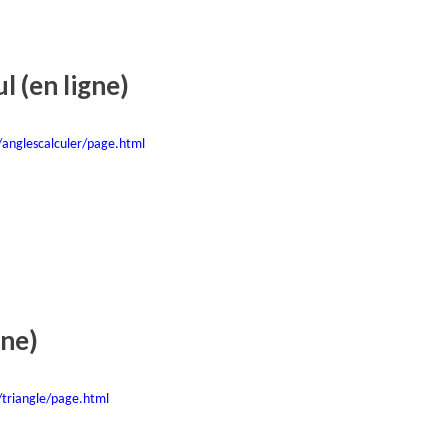
l (en ligne)
anglescalculer/page.html
gne)
triangle/page.html