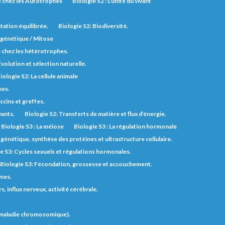
ie chez les Autotrophes
Biologie S2 : L'unité du vivant
tation équilibrée.
Biologie S2: Biodiversité.
n génétique / Mitose
e chez les hétérotrophes.
Évolution et sélection naturelle.
iologie S2: La cellule animale
nes.
ccins et greffes.
vants.
Biologie S2: Transferts de matière et flux d’énergie.
Biologie S3 : La méiose
Biologie S3 : La régulation hormonale
génétique, synthèse des protéines et ultrastructure cellulaire.
e S3: Cycles sexuels et régulations hormonales.
Biologie S3: Fécondation, grossesse et accouchement.
èmes.
 influx nerveux, activité cérébrale.
t maladie chromosomique).