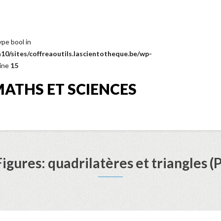
ype bool in
0/sites/coffreaoutils.lascientotheque.be/wp-
line
15
MATHS ET SCIENCES
Figures: quadrilatères et triangles (P