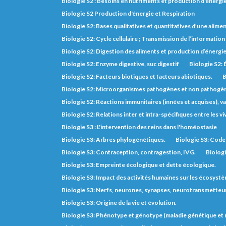
Biologie S2 : Besoins en nutriments et production d'énerg
Biologie S2 Production d'énergie et Respiration
Biologie S2: Bases qualitatives et quantitatives d’une alimen
Biologie S2: Cycle cellulaire ; Transmission de l’informatio
Biologie S2: Digestion des aliments et production d’énergi
Biologie S2: Enzyme digestive, suc digestif
Biologie S2: 
Biologie S2: Facteurs biotiques et facteurs abiotiques.
B
Biologie S2: Microorganismes pathogènes et non pathogè
Biologie S2: Réactions immunitaires (innées et acquises), va
Biologie S2: Relations inter et intra-spécifiques entre les vi
Biologie S3 : L'intervention des reins dans l'homéostasie
Biologie S3: Arbres phylogénétiques.
Biologie S3: Code 
Biologie S3: Contraception, contragestion, IVG.
Biologi
Biologie S3: Empreinte écologique et dette écologique.
Biologie S3: Impact des activités humaines sur les écosyst
Biologie S3: Nerfs, neurones, synapses, neurotransmetteurs,
Biologie S3: Origine de la vie et évolution.
Biologie S3: Phénotype et génotype (maladie génétique e