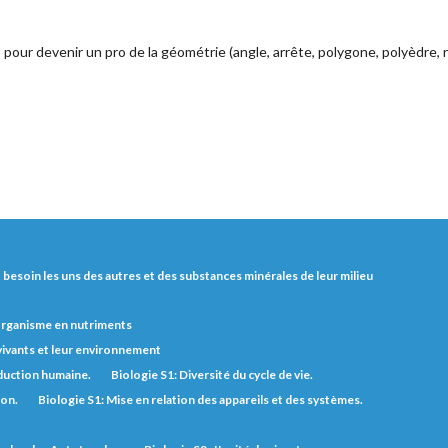
s pour devenir un pro de la géométrie (angle, arrête, polygone, polyèdre,
nt besoin les uns des autres et des substances minérales de leur milieu
'organisme en nutriments
 vivants et leur environnement
duction humaine.
Biologie S1: Diversité du cycle de vie.
ion.
Biologie S1: Mise en relation des appareils et des systèmes.