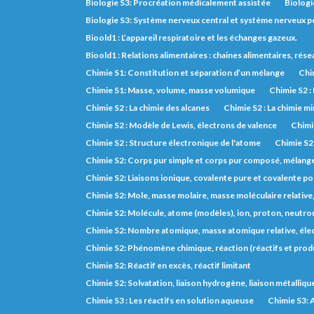
Biologie S3: Procréation médicalement assistée
Biologi
Biologie S3: Système nerveux central et système nerveux pé
Bioold1 : L’appareil respiratoire et les échanges gazeux.
Bioold1 : Relations alimentaires : chaines alimentaires, rés
Chimie S1: Constitution et séparation d’un mélange
Chim
Chimie S1: Masse, volume, masse volumique
Chimie S2 :
Chimie S2 : La chimie des alcanes
Chimie S2 : La chimie m
Chimie S2 : Modèle de Lewis, électrons de valence
Chimie
Chimie S2 : Structure électronique de l'atome
Chimie S2
Chimie S2: Corps pur simple et corps pur composé, mélange, 
Chimie S2: Liaisons ionique, covalente pure et covalente po
Chimie S2: Mole, masse molaire, masse moléculaire relative
Chimie S2: Molécule, atome (modèles), ion, proton, neutron
Chimie S2: Nombre atomique, masse atomique relative, éle
Chimie S2: Phénomène chimique, réaction (réactifs et prod
Chimie S2: Réactif en excès, réactif limitant
Chimie S2: Solvatation, liaison hydrogène, liaison métalliqu
Chimie S3 : Les réactifs en solution aqueuse
Chimie S3: A