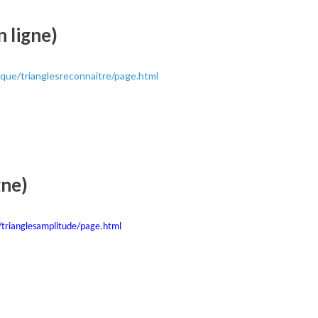
n ligne)
que/trianglesreconnaitre/page.html
gne)
trianglesamplitude/page.html