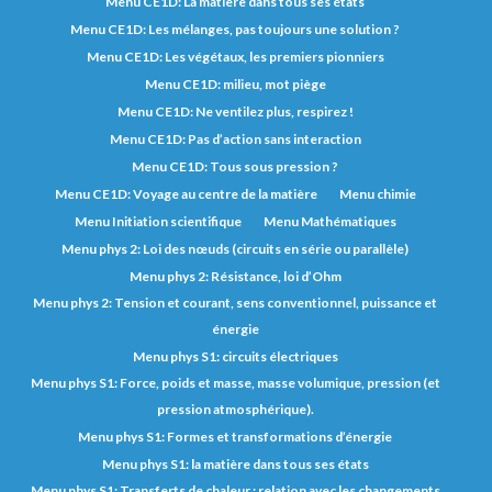
Menu CE1D: La matière dans tous ses états
Menu CE1D: Les mélanges, pas toujours une solution ?
Menu CE1D: Les végétaux, les premiers pionniers
Menu CE1D: milieu, mot piège
Menu CE1D: Ne ventilez plus, respirez !
Menu CE1D: Pas d’action sans interaction
Menu CE1D: Tous sous pression ?
Menu CE1D: Voyage au centre de la matière
Menu chimie
Menu Initiation scientifique
Menu Mathématiques
Menu phys 2: Loi des nœuds (circuits en série ou parallèle)
Menu phys 2: Résistance, loi d’Ohm
Menu phys 2: Tension et courant, sens conventionnel, puissance et
énergie
Menu phys S1: circuits électriques
Menu phys S1: Force, poids et masse, masse volumique, pression (et
pression atmosphérique).
Menu phys S1: Formes et transformations d’énergie
Menu phys S1: la matière dans tous ses états
Menu phys S1: Transferts de chaleur : relation avec les changements