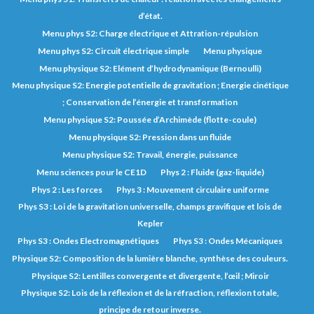
d’état.
Menu phys S2: Charge électrique et Attration-répulsion
Menu phys S2: Circuit électrique simple
Menu physique
Menu physique S2: Elément d’hydrodynamique (Bernoulli)
Menu physique S2: Energie potentielle de gravitation ; Energie cinétique
; Conservation de l’énergie et transformation
Menu physique S2: Poussée d’Archimède (flotte-coule)
Menu physique S2: Pression dans un fluide
Menu physique S2: Travail, énergie, puissance
Menu sciences pour le CE1D
Phys 2 : Fluide (gaz-liquide)
Phys 2 : Les forces
Phys 3 : Mouvement circulaire uniforme
Phys S3 : Loi de la gravitation universelle, champs gravifique et lois de
Kepler
Phys S3 : Ondes Electromagnétiques
Phys S3 : Ondes Mécaniques
Physique S2: Composition de la lumière blanche, synthèse des couleurs.
Physique S2: Lentilles convergente et divergente, l’œil ; Miroir
Physique S2: Lois de la réflexion et de la réfraction, réflexion totale,
principe de retour inverse.