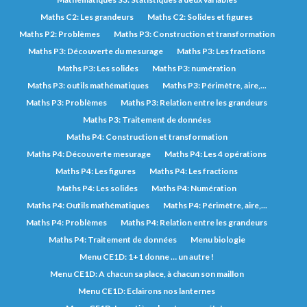
Maths C2: Les grandeurs
Maths C2: Solides et figures
Maths P2: Problèmes
Maths P3: Construction et transformation
Maths P3: Découverte du mesurage
Maths P3: Les fractions
Maths P3: Les solides
Maths P3: numération
Maths P3: outils mathématiques
Maths P3: Périmètre, aire,...
Maths P3: Problèmes
Maths P3: Relation entre les grandeurs
Maths P3: Traitement de données
Maths P4: Construction et transformation
Maths P4: Découverte mesurage
Maths P4: Les 4 opérations
Maths P4: Les figures
Maths P4: Les fractions
Maths P4: Les solides
Maths P4: Numération
Maths P4: Outils mathématiques
Maths P4: Périmètre, aire,...
Maths P4: Problèmes
Maths P4: Relation entre les grandeurs
Maths P4: Traitement de données
Menu biologie
Menu CE1D: 1+1 donne … un autre !
Menu CE1D: A chacun sa place, à chacun son maillon
Menu CE1D: Eclairons nos lanternes