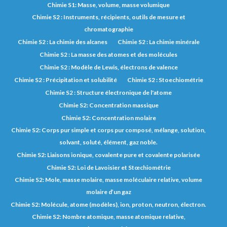
Chimie S1: Masse, volume, masse volumique
Chimie S2 : Instruments, récipients, outils de mesure et
chromatographie
Chimie S2 : La chimie des alcanes
Chimie S2 : La chimie minérale
Chimie S2 : La masse des atomes et des molécules
Chimie S2 : Modèle de Lewis, électrons de valence
Chimie S2 : Précipitation et solubilité
Chimie S2 : Stoechiométrie
Chimie S2 : Structure électronique de l'atome
Chimie S2: Concentration massique
Chimie S2: Concentration molaire
Chimie S2: Corps pur simple et corps pur composé, mélange, solution,
solvant, soluté, élément, gaz noble.
Chimie S2: Liaisons ionique, covalente pure et covalente polarisée
Chimie S2: Loi de Lavoisier et Stœchiométrie
Chimie S2: Mole, masse molaire, masse moléculaire relative, volume
molaire d’un gaz
Chimie S2: Molécule, atome (modèles), ion, proton, neutron, électron.
Chimie S2: Nombre atomique, masse atomique relative,