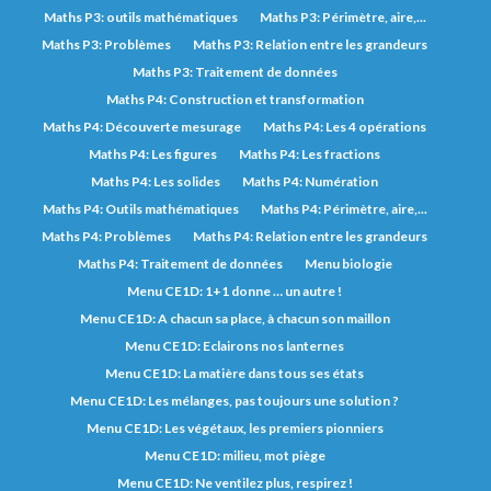
Maths P3: outils mathématiques
Maths P3: Périmètre, aire,...
Maths P3: Problèmes
Maths P3: Relation entre les grandeurs
Maths P3: Traitement de données
Maths P4: Construction et transformation
Maths P4: Découverte mesurage
Maths P4: Les 4 opérations
Maths P4: Les figures
Maths P4: Les fractions
Maths P4: Les solides
Maths P4: Numération
Maths P4: Outils mathématiques
Maths P4: Périmètre, aire,...
Maths P4: Problèmes
Maths P4: Relation entre les grandeurs
Maths P4: Traitement de données
Menu biologie
Menu CE1D: 1+1 donne … un autre !
Menu CE1D: A chacun sa place, à chacun son maillon
Menu CE1D: Eclairons nos lanternes
Menu CE1D: La matière dans tous ses états
Menu CE1D: Les mélanges, pas toujours une solution ?
Menu CE1D: Les végétaux, les premiers pionniers
Menu CE1D: milieu, mot piège
Menu CE1D: Ne ventilez plus, respirez !