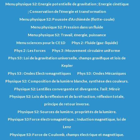
Menu physique S2: Energie potentielle de gravitation ; Energie cinétique
; Conservation de l’énergie et transformation
Menu physique S2: Poussée d’Archimède (flotte-coule)
Menu physique S2: Pression dans un fluide
Menu physique S2: Travail, énergie, puissance
Menu sciences pour le CE1D
Phys 2 : Fluide (gaz-liquide)
Phys 2 : Les forces
Phys 3 : Mouvement circulaire uniforme
Phys S3 : Loi de la gravitation universelle, champs gravifique et lois de
Kepler
Phys S3 : Ondes Electromagnétiques
Phys S3 : Ondes Mécaniques
Physique S2: Composition de la lumière blanche, synthèse des couleurs.
Physique S2: Lentilles convergente et divergente, l’œil ; Miroir
Physique S2: Lois de la réflexion et de la réfraction, réflexion totale,
principe de retour inverse.
Physique S2: Sources de lumière, propriétés de la lumière.
Physique S3 Force électromagnétique. ; Induction magnétique, loi de
Lenz
Physique S3: Force de Coulomb, champs électrique et magnétique.