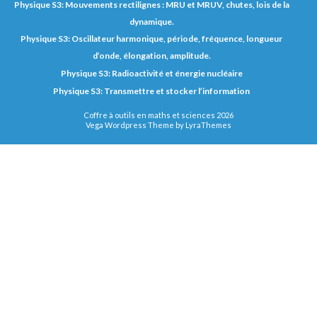
Physique S3: Mouvements rectilignes : MRU et MRUV, chutes, lois de la
dynamique.
Physique S3: Oscillateur harmonique, période, fréquence, longueur
d’onde, élongation, amplitude.
Physique S3: Radioactivité et énergie nucléaire
Physique S3: Transmettre et stocker l’information
Coffre à outils en maths et sciences 2026
Vega Wordpress Theme by
LyraThemes