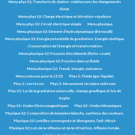
Menu phys S1: Transferts de chaleur : relation avec les changements
d’état.
Menu phys S2: Charge électrique et Attration-répulsion
Menu phys S2: Circuit électrique simple
Menu physique
Menu physique S2: Elément d’hydrodynamique (Bernoulli)
Menu physique S2: Energie potentielle de gravitation ; Energie cinétique
; Conservation de l’énergie et transformation
Menu physique S2: Poussée d’Archimède (flotte-coule)
Menu physique S2: Pression dans un fluide
Menu physique S2: Travail, énergie, puissance
Menu sciences pour le CE1D
Phys 2 : Fluide (gaz-liquide)
Phys 2 : Les forces
Phys 3 : Mouvement circulaire uniforme
Phys S3 : Loi de la gravitation universelle, champs gravifique et lois de
Kepler
Phys S3 : Ondes Electromagnétiques
Phys S3 : Ondes Mécaniques
Physique S2: Composition de la lumière blanche, synthèse des couleurs.
Physique S2: Lentilles convergente et divergente, l’œil ; Miroir
Physique S2: Lois de la réflexion et de la réfraction, réflexion totale,