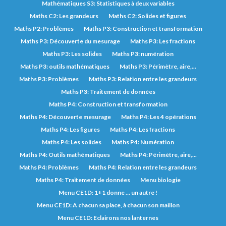
Mathématiques S3: Statistiques à deux variables
Maths C2: Les grandeurs
Maths C2: Solides et figures
Maths P2: Problèmes
Maths P3: Construction et transformation
Maths P3: Découverte du mesurage
Maths P3: Les fractions
Maths P3: Les solides
Maths P3: numération
Maths P3: outils mathématiques
Maths P3: Périmètre, aire,...
Maths P3: Problèmes
Maths P3: Relation entre les grandeurs
Maths P3: Traitement de données
Maths P4: Construction et transformation
Maths P4: Découverte mesurage
Maths P4: Les 4 opérations
Maths P4: Les figures
Maths P4: Les fractions
Maths P4: Les solides
Maths P4: Numération
Maths P4: Outils mathématiques
Maths P4: Périmètre, aire,...
Maths P4: Problèmes
Maths P4: Relation entre les grandeurs
Maths P4: Traitement de données
Menu biologie
Menu CE1D: 1+1 donne … un autre !
Menu CE1D: A chacun sa place, à chacun son maillon
Menu CE1D: Eclairons nos lanternes