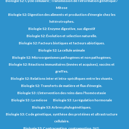
Biologie S2: Cycle cellulaire ; Transmission de l’information génétique /
Mitose
Biologie S2: Digestion des aliments et production d’énergie chez les
hétérotrophes.
Biologie S2: Enzyme digestive, suc digestif
Biologie S2: Évolution et sélection naturelle.
Biologie S2: Facteurs biotiques et facteurs abiotiques.
Biologie S2: La cellule animale
Biologie S2: Microorganismes pathogènes et non pathogènes.
Biologie S2: Réactions immunitaires (innées et acquises), vaccins et
greffes.
Biologie S2: Relations inter et intra-spécifiques entre les vivants.
Biologie S2: Transferts de matière et flux d’énergie.
Biologie S3 : L'intervention des reins dans l'homéostasie
Biologie S3 : La méiose
Biologie S3 : La régulation hormonale
Biologie S3: Arbres phylogénétiques.
Biologie S3: Code génétique, synthèse des protéines et ultrastructure
cellulaire.
Biologie S3: Contraception, contragestion, IVG.