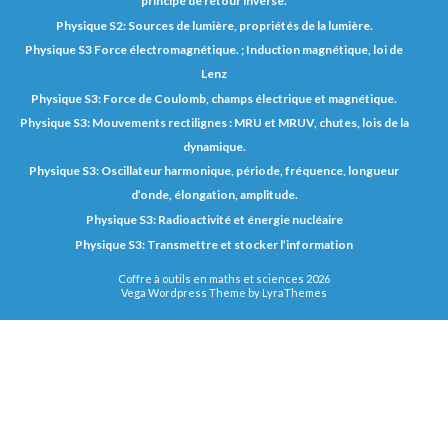
principe de retour inverse.
Physique S2: Sources de lumière, propriétés de la lumière.
Physique S3 Force électromagnétique. ; Induction magnétique, loi de
Lenz
Physique S3: Force de Coulomb, champs électrique et magnétique.
Physique S3: Mouvements rectilignes : MRU et MRUV, chutes, lois de la
dynamique.
Physique S3: Oscillateur harmonique, période, fréquence, longueur
d’onde, élongation, amplitude.
Physique S3: Radioactivité et énergie nucléaire
Physique S3: Transmettre et stocker l’information
Coffre à outils en maths et sciences 2026
Vega Wordpress Theme by
LyraThemes