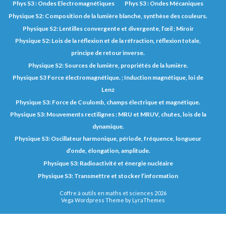
Phys S3 : Ondes Electromagnétiques
Phys S3 : Ondes Mécaniques
Physique S2: Composition de la lumière blanche, synthèse des couleurs.
Physique S2: Lentilles convergente et divergente, l’œil ; Miroir
Physique S2: Lois de la réflexion et de la réfraction, réflexion totale,
principe de retour inverse.
Physique S2: Sources de lumière, propriétés de la lumière.
Physique S3 Force électromagnétique. ; Induction magnétique, loi de
Lenz
Physique S3: Force de Coulomb, champs électrique et magnétique.
Physique S3: Mouvements rectilignes : MRU et MRUV, chutes, lois de la
dynamique.
Physique S3: Oscillateur harmonique, période, fréquence, longueur
d’onde, élongation, amplitude.
Physique S3: Radioactivité et énergie nucléaire
Physique S3: Transmettre et stocker l’information
Coffre à outils en maths et sciences 2026
Vega Wordpress Theme by
LyraThemes