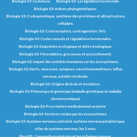
Biologie S3 : La méiose
Biologie S3 : La régulation hormonale
Biologie S3: Arbres phylogénétiques.
Biologie S3: Code génétique, synthèse des protéines et ultrastructure
cellulaire.
Biologie S3: Contraception, contragestion, IVG.
Biologie S3: Cycles sexuels et régulations hormonales.
Biologie S3: Empreinte écologique et dette écologique.
Biologie S3: Fécondation, grossesse et accouchement.
Biologie S3: Impact des activités humaines sur les écosystèmes.
Biologie S3: Nerfs, neurones, synapses, neurotransmetteurs, influx
nerveux, activité cérébrale.
Biologie S3: Origine de la vie et évolution.
Biologie S3: Phénotype et génotype (maladie génétique et maladie
chromosomique).
Biologie S3: Procréation médicalement assistée
Biologie S3: Services rendus par les écosystèmes.
Biologie S3: Système nerveux central et système nerveux périphérique,
rôles du système nerveux, les 5 sens.
Bioold1 : L’appareil respiratoire et les échanges gazeux.