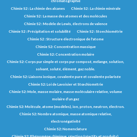
chromatographie
Chimie S2 : La chimie des alcanes
Chimie S2 : La chimie minérale
Chimie S2 : La masse des atomes et des molécules
Chimie S2 : Modèle de Lewis, électrons de valence
Chimie S2 : Précipitation et solubilité
Chimie S2 : Stoechiométrie
Chimie S2 : Structure électronique de l'atome
Chimie S2: Concentration massique
Chimie S2: Concentration molaire
Chimie S2: Corps pur simple et corps pur composé, mélange, solution,
solvant, soluté, élément, gaz noble.
Chimie S2: Liaisons ionique, covalente pure et covalente polarisée
Chimie S2: Loi de Lavoisier et Stœchiométrie
Chimie S2: Mole, masse molaire, masse moléculaire relative, volume
molaire d’un gaz
Chimie S2: Molécule, atome (modèles), ion, proton, neutron, électron.
Chimie S2: Nombre atomique, masse atomique relative,
électronégativité
Chimie S2: Nomenclature
Chimie S2: Phénomène chimique, réaction (réactifs et produits),