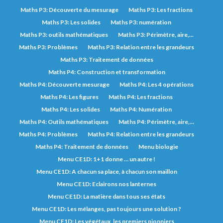
Maths P3: Découverte du mesurage
Maths P3: Les fractions
Maths P3: Les solides
Maths P3: numération
Maths P3: outils mathématiques
Maths P3: Périmètre, aire,...
Maths P3: Problèmes
Maths P3: Relation entre les grandeurs
Maths P3: Traitement de données
Maths P4: Construction et transformation
Maths P4: Découverte mesurage
Maths P4: Les 4 opérations
Maths P4: Les figures
Maths P4: Les fractions
Maths P4: Les solides
Maths P4: Numération
Maths P4: Outils mathématiques
Maths P4: Périmètre, aire,...
Maths P4: Problèmes
Maths P4: Relation entre les grandeurs
Maths P4: Traitement de données
Menu biologie
Menu CE1D: 1+1 donne … un autre !
Menu CE1D: A chacun sa place, à chacun son maillon
Menu CE1D: Eclairons nos lanternes
Menu CE1D: La matière dans tous ses états
Menu CE1D: Les mélanges, pas toujours une solution ?
Menu CE1D: Les végétaux, les premiers pionniers