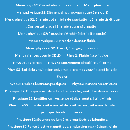
Menu phys S2: Circuit électrique simple
Menu physique
Menu physique S2: Elément d’hydrodynamique (Bernoulli)
Menu physique S2: Energie potentielle de gravitation ; Energie cinétique
; Conservation de l’énergie et transformation
Menu physique S2: Poussée d’Archimède (flotte-coule)
Menu physique S2: Pression dans un fluide
Menu physique S2: Travail, énergie, puissance
Menu sciences pour le CE1D
Phys 2 : Fluide (gaz-liquide)
Phys 2 : Les forces
Phys 3 : Mouvement circulaire uniforme
Phys S3 : Loi de la gravitation universelle, champs gravifique et lois de
Kepler
Phys S3 : Ondes Electromagnétiques
Phys S3 : Ondes Mécaniques
Physique S2: Composition de la lumière blanche, synthèse des couleurs.
Physique S2: Lentilles convergente et divergente, l’œil ; Miroir
Physique S2: Lois de la réflexion et de la réfraction, réflexion totale,
principe de retour inverse.
Physique S2: Sources de lumière, propriétés de la lumière.
Physique S3 Force électromagnétique. ; Induction magnétique, loi de