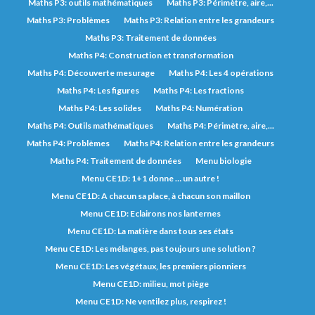
Maths P3: outils mathématiques
Maths P3: Périmètre, aire,...
Maths P3: Problèmes
Maths P3: Relation entre les grandeurs
Maths P3: Traitement de données
Maths P4: Construction et transformation
Maths P4: Découverte mesurage
Maths P4: Les 4 opérations
Maths P4: Les figures
Maths P4: Les fractions
Maths P4: Les solides
Maths P4: Numération
Maths P4: Outils mathématiques
Maths P4: Périmètre, aire,...
Maths P4: Problèmes
Maths P4: Relation entre les grandeurs
Maths P4: Traitement de données
Menu biologie
Menu CE1D: 1+1 donne … un autre !
Menu CE1D: A chacun sa place, à chacun son maillon
Menu CE1D: Eclairons nos lanternes
Menu CE1D: La matière dans tous ses états
Menu CE1D: Les mélanges, pas toujours une solution ?
Menu CE1D: Les végétaux, les premiers pionniers
Menu CE1D: milieu, mot piège
Menu CE1D: Ne ventilez plus, respirez !