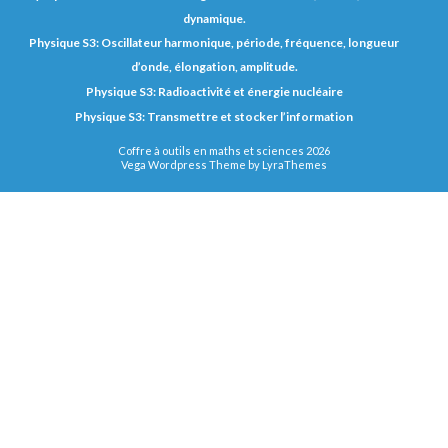
dynamique.
Physique S3: Oscillateur harmonique, période, fréquence, longueur
d’onde, élongation, amplitude.
Physique S3: Radioactivité et énergie nucléaire
Physique S3: Transmettre et stocker l’information
Coffre à outils en maths et sciences 2026
Vega Wordpress Theme by
LyraThemes