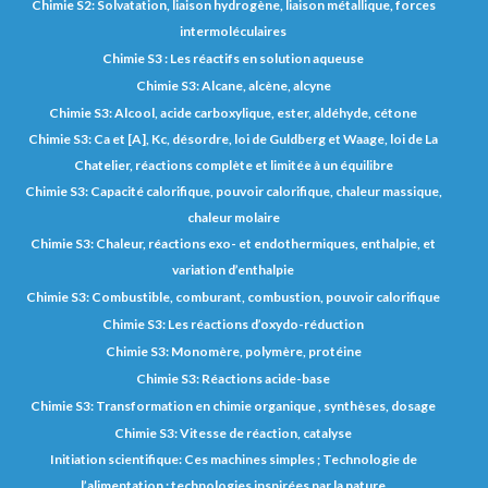
Chimie S2: Solvatation, liaison hydrogène, liaison métallique, forces
intermoléculaires
Chimie S3 : Les réactifs en solution aqueuse
Chimie S3: Alcane, alcène, alcyne
Chimie S3: Alcool, acide carboxylique, ester, aldéhyde, cétone
Chimie S3: Ca et [A], Kc, désordre, loi de Guldberg et Waage, loi de La
Chatelier, réactions complète et limitée à un équilibre
Chimie S3: Capacité calorifique, pouvoir calorifique, chaleur massique,
chaleur molaire
Chimie S3: Chaleur, réactions exo- et endothermiques, enthalpie, et
variation d’enthalpie
Chimie S3: Combustible, comburant, combustion, pouvoir calorifique
Chimie S3: Les réactions d’oxydo-réduction
Chimie S3: Monomère, polymère, protéine
Chimie S3: Réactions acide-base
Chimie S3: Transformation en chimie organique , synthèses, dosage
Chimie S3: Vitesse de réaction, catalyse
Initiation scientifique: Ces machines simples ; Technologie de
l’alimentation ; technologies inspirées par la nature