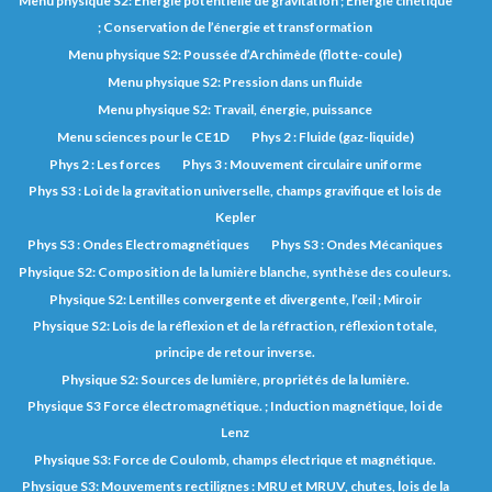
Menu physique S2: Energie potentielle de gravitation ; Energie cinétique
; Conservation de l’énergie et transformation
Menu physique S2: Poussée d’Archimède (flotte-coule)
Menu physique S2: Pression dans un fluide
Menu physique S2: Travail, énergie, puissance
Menu sciences pour le CE1D
Phys 2 : Fluide (gaz-liquide)
Phys 2 : Les forces
Phys 3 : Mouvement circulaire uniforme
Phys S3 : Loi de la gravitation universelle, champs gravifique et lois de
Kepler
Phys S3 : Ondes Electromagnétiques
Phys S3 : Ondes Mécaniques
Physique S2: Composition de la lumière blanche, synthèse des couleurs.
Physique S2: Lentilles convergente et divergente, l’œil ; Miroir
Physique S2: Lois de la réflexion et de la réfraction, réflexion totale,
principe de retour inverse.
Physique S2: Sources de lumière, propriétés de la lumière.
Physique S3 Force électromagnétique. ; Induction magnétique, loi de
Lenz
Physique S3: Force de Coulomb, champs électrique et magnétique.
Physique S3: Mouvements rectilignes : MRU et MRUV, chutes, lois de la